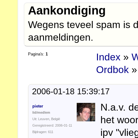
Aankondiging
Wegens teveel spam is d
aanmeldingen.
Index
»
W
Pagina's:
1
Ordbok
»
2006-01-18 15:39:17
N.a.v. d
pieter
lid/medlem
het woor
Uit: Leuven, België
Geregistreerd: 2006-01-11
ipv "vlie
Bijdragen: 611