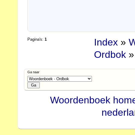
Index
»
W
Pagina's:
1
Ordbok
»
Ga naar
Woordenboek hom
nederl