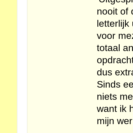
nooit of
letterli
voor me
totaal a
opdrach
dus ext
Sinds e
niets me
want ik
mijn wer