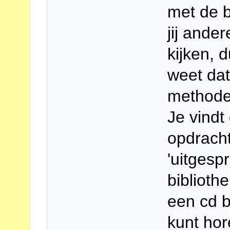
met de b
jij ande
kijken, 
weet dat
methode
Je vindt
opdracht
'uitgesp
biblioth
een cd b
kunt hor