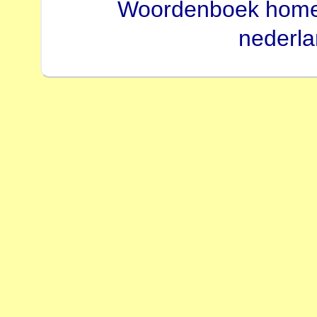
Woordenboek hom
nederl