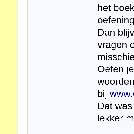
het boek
oefening
Dan blij
vragen o
misschi
Oefen j
woordenl
bij
www.w
Dat was 
lekker m