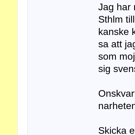
Jag har r
Sthlm ti
kanske 
sa att ja
som mojl
sig svens
Onskvar
narhete
Skicka e