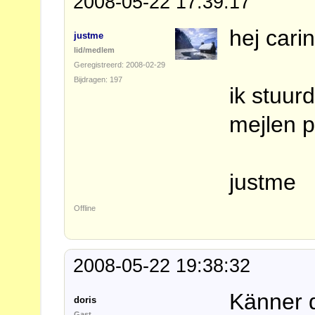
2008-05-22 17:39:17
hej cari
justme
lid/medlem
Geregistreerd: 2008-02-29
Bijdragen: 197
ik stuur
mejlen p
justme
Offline
2008-05-22 19:38:32
Känner d
doris
Gast