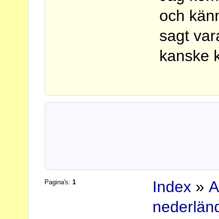
och känn
sagt var
kanske k
Index
»
A
Pagina's:
1
nederlän