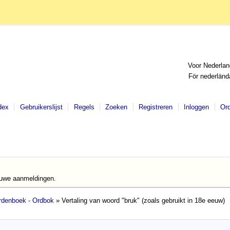
Voor Nederlan
För nederländ
dex
Gebruikerslijst
Regels
Zoeken
Registreren
Inloggen
Or
euwe aanmeldingen.
denboek - Ordbok
» Vertaling van woord "bruk" (zoals gebruikt in 18e eeuw)