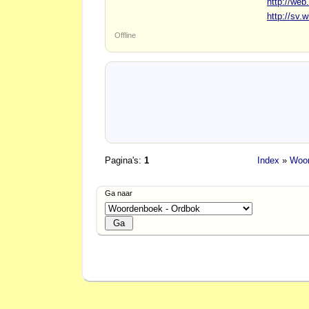
http://web
http://sv.w
Offline
Pagina's:
1
Index
»
Woor
Ga naar