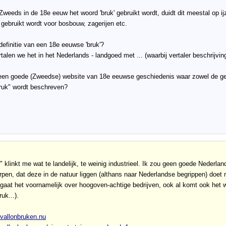
 Zweeds in de 18e eeuw het woord 'bruk' gebruikt wordt, duidt dit meestal op i
gebruikt wordt voor bosbouw, zagerijen etc.
definitie van een 18e eeuwse 'bruk'?
talen we het in het Nederlands - landgoed met ... (waarbij vertaler beschrijvi
een goede (Zweedse) website van 18e eeuwse geschiedenis waar zowel de ges
ruk" wordt beschreven?
 klinkt me wat te landelijk, te weinig industrieel. Ik zou geen goede Nederland
rpen, dat deze in de natuur liggen (althans naar Nederlandse begrippen) doet n
gaat het voornamelijk over hoogoven-achtige bedrijven, ook al komt ook het w
uk...).
.vallonbruken.nu