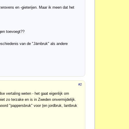
jzerovens en -gieterijen. Maar ik meen dat het
ngen toevoegt??
chiedenis van de "Järnbruk" als andere
#2
se vertaling weten - het gaat eigenlijk om
iet zo terzake en is in Zweden onvermijdelijk.
oord "pappersbruk" voor (en jordbruk, lantbruk