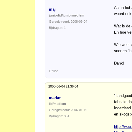
Als in het
maj
woord ook 
juniorlid/juniormedlem
Geregistreerd: 2008-06-04
Wat is de 
Bijdragen: 1
En hoe ver
Wie weet 
soorten "b
Dank!
Offline
2008-06-04 21:36:04
"Landgoed"
markm
fabrieksdo
lid/medlem
Inderdaad 
Geregistreerd: 2006-01-19
en skogsbr
Bijdragen: 351
http://web