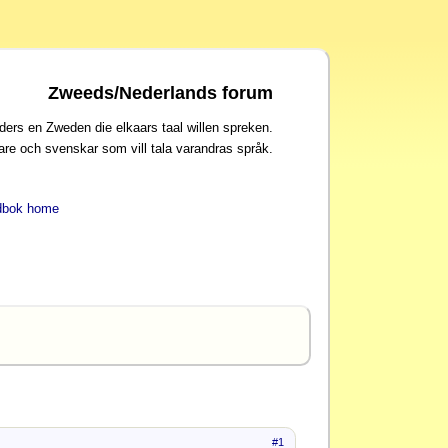
Zweeds/Nederlands forum
ders en Zweden die elkaars taal willen spreken.
are och svenskar som vill tala varandras språk.
dbok home
#1