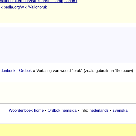
.vallonbruken.nu/visa_startsi … amp;Land=1
ikipedia.org/wiki/Vallonbruk
denboek - Ordbok
» Vertaling van woord "bruk" (zoals gebruikt in 18e eeuw)
Woordenboek home
•
Ordbok hemsida
• Info:
nederlands
•
svenska