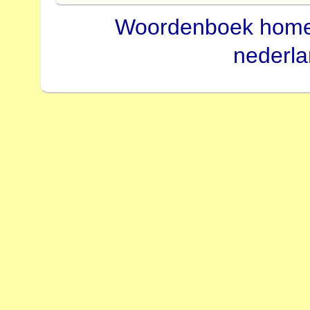
Woordenboek hom
nederl