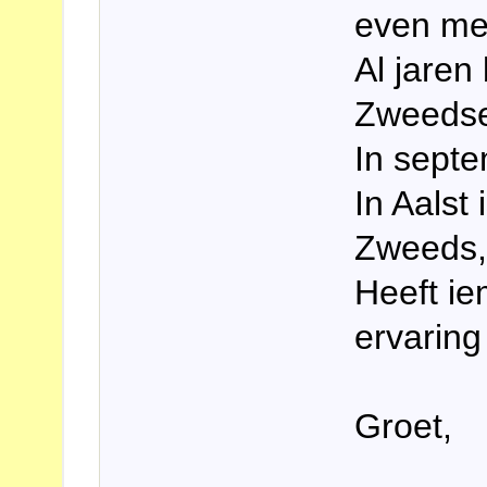
even me
Al jaren 
Zweedse 
In sept
In Aalst
Zweeds, 
Heeft ie
ervarin
Groet,