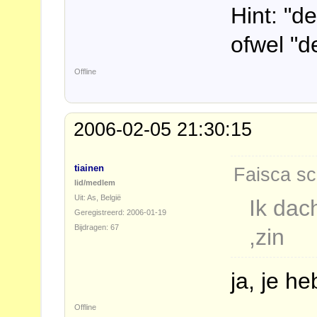
Hint: "d
ofwel "
Offline
2006-02-05 21:30:15
tiainen
Faisca sc
lid/medlem
Uit: As, België
Ik dac
Geregistreerd: 2006-01-19
Bijdragen: 67
,zin
ja, je he
Offline