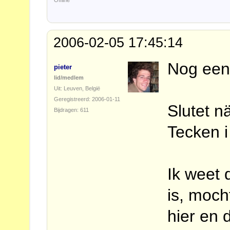
Offline
2006-02-05 17:45:14
Nog eent
pieter
lid/medlem
Uit: Leuven, België
Geregistreerd: 2006-01-11
Slutet n
Bijdragen: 611
Tecken i
Ik weet 
is, moc
hier en 