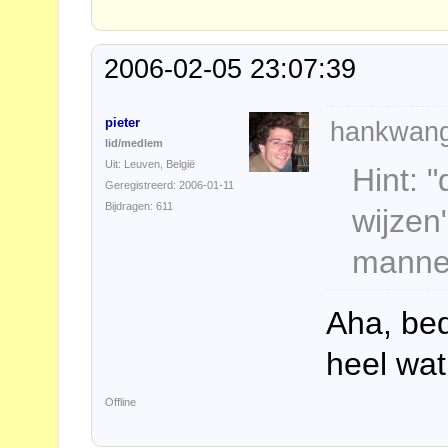
2006-02-05 23:07:39
pieter
hankwang
lid/medlem
Uit: Leuven, België
Hint: 
Geregistreerd: 2006-01-11
Bijdragen: 611
wijzen
manne
Aha, bed
heel wa
Offline