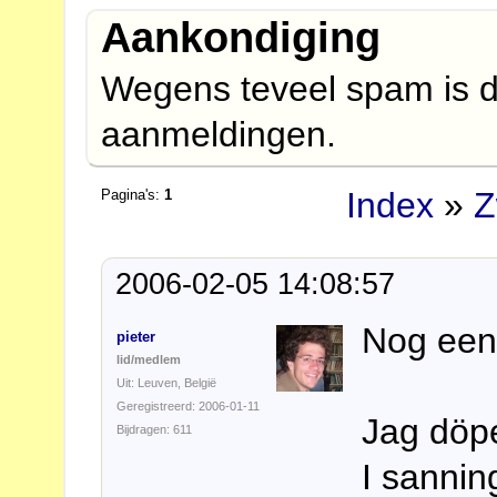
Aankondiging
Wegens teveel spam is d
aanmeldingen.
Index
»
Z
Pagina's:
1
2006-02-05 14:08:57
Nog een 
pieter
lid/medlem
Uit: Leuven, België
Geregistreerd: 2006-01-11
Jag döpe
Bijdragen: 611
I sanni