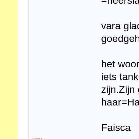
=neersl
vara glad
goedge
het woo
iets tan
zijn.Zij
haar=Ha
Faisca