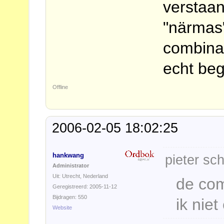
verstaan
"närmas"
combinat
echt begr
Offline
2006-02-05 18:02:25
hankwang
pieter sch
Administrator
Uit: Utrecht, Nederland
de com
Geregistreerd: 2005-11-12
Bijdragen: 550
ik niet
Website