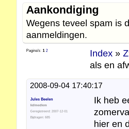
Aankondiging
Wegens teveel spam is d
aanmeldingen.
Index
»
Z
Pagina's:
1
2
als en af
2008-09-04 17:40:17
Ik heb e
Jules Beelen
lid/medlem
zomervak
Geregistreerd: 2007-12-01
Bijdragen: 685
hier en 