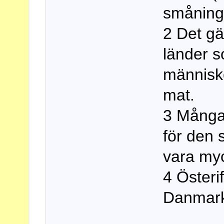
småning
2 Det gä
länder s
människo
mat.
3 Många 
för den 
vara myc
4 Österi
Danmark