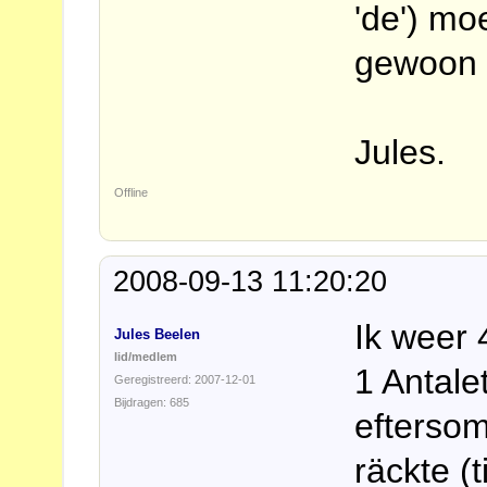
'de') mo
gewoon 
Jules.
Offline
2008-09-13 11:20:20
Ik weer 
Jules Beelen
lid/medlem
1 Antalet
Geregistreerd: 2007-12-01
Bijdragen: 685
eftersom
räckte (t