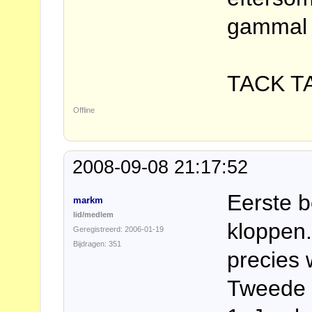
gammal 
TACK TA
Offline
2008-09-08 21:17:52
Eerste be
markm
lid/medlem
kloppen.
Geregistreerd: 2006-01-19
Bijdragen: 351
precies 
Tweede 