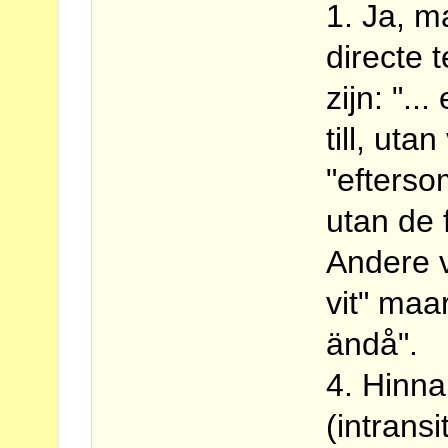
1. Ja, m
directe 
zijn: "..
till, utan
"eftersom
utan de 
Andere v
vit" maa
ändå".
4. Hinna
(intrans