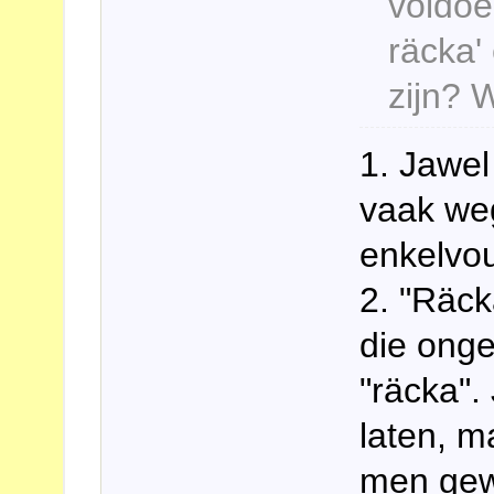
voldoe
räcka' 
zijn? 
1. Jawel
vaak we
enkelvou
2. "Räcka
die onge
"räcka".
laten, m
men gewo