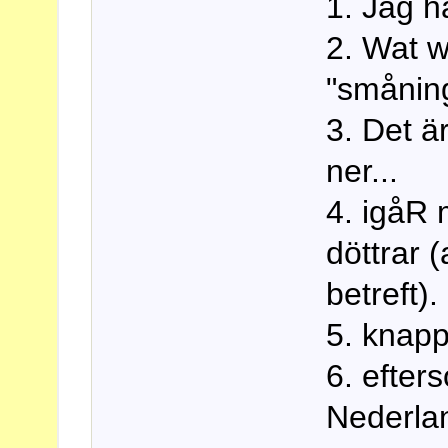
1. Jag ha
2. Wat w
"smånin
3. Det ä
ner...
4. igåR 
döttrar 
betreft).
5. knapp
6. efter
Nederla