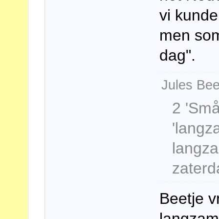
vi kunde 
men som
dag".
Jules Bee
2 'Små
'langz
langz
zaterd
Beetje 
langzam