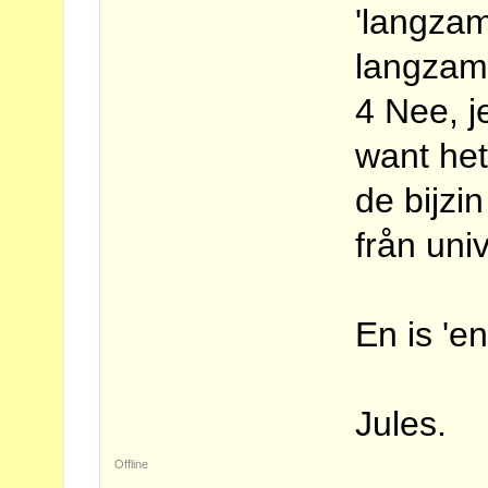
'langza
langzam
4 Nee, j
want het
de bijzin
från univ
En is 'e
Jules.
Offline