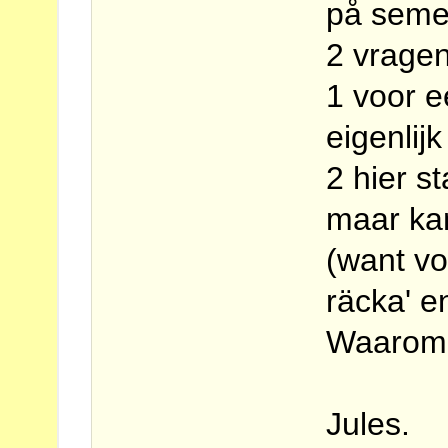
på semes
2 vragen
1 voor e
eigenlij
2 hier st
maar kan 
(want vo
räcka' en 
Waarom s
Jules.