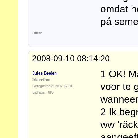
omdat he
på semes
Offline
2008-09-10 08:14:20
1 OK! Ma
Jules Beelen
lid/medlem
voor te 
Geregistreerd: 2007-12-01
Bijdragen: 685
wanneer
2 Ik beg
ww 'räck
aangeeft