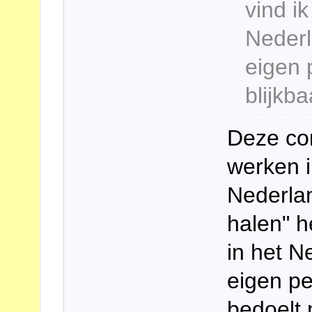
vind i
Nederl
eigen 
blijkba
Deze con
werken i
Nederlan
halen" h
in het N
eigen pe
bedoelt 