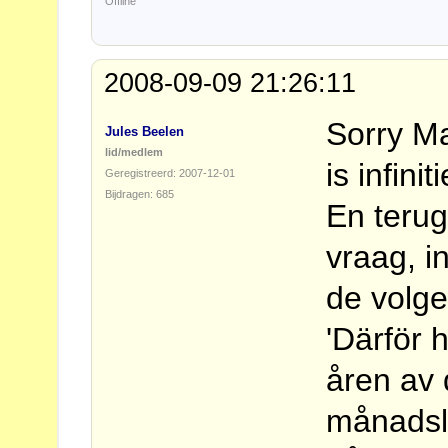
Offline
2008-09-09 21:26:11
Sorry Ma
Jules Beelen
lid/medlem
is infiniti
Geregistreerd: 2007-12-01
Bijdragen: 685
En teru
vraag, i
de volge
'Därför 
åren av 
månadslön