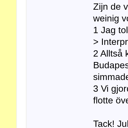
Zijn de 
weinig v
1 Jag to
> Interp
2 Alltså 
Budapest
simmade
3 Vi gjo
flotte ö
Tack! Ju