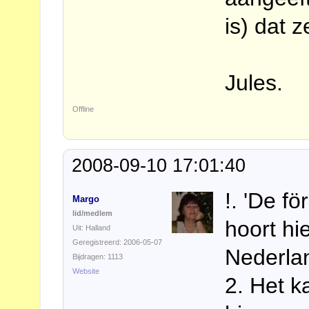
is) dat ze
Jules.
Offline
2008-09-10 17:01:40
!. 'De fö
Margo
lid/medlem
hoort hie
Uit: Halland
Geregistreerd: 2006-05-07
Nederlan
Bijdragen: 1113
Website
2. Het k