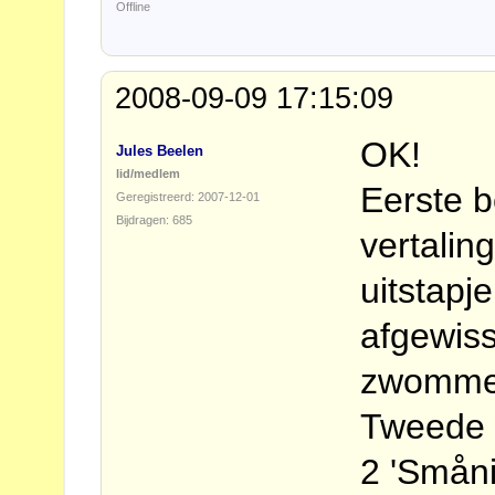
Offline
2008-09-09 17:15:09
OK!
Jules Beelen
lid/medlem
Eerste b
Geregistreerd: 2007-12-01
Bijdragen: 685
vertalin
uitstap
afgewis
zwomme
Tweede 
2 'Småni