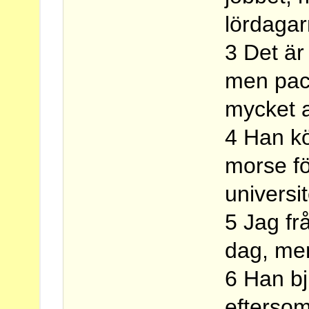
lördagar
3 Det är
men pack
mycket a
4 Han kö
morse fö
universit
5 Jag fr
dag, me
6 Han bj
eftersom