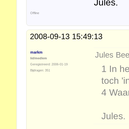
Jules.
Offline
2008-09-13 15:49:13
markm
Jules Bee
lid/medlem
Geregistreerd: 2006-01-19
1 In he
Bijdragen: 351
toch 'i
4 Waar
Jules.