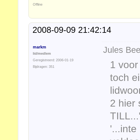
Offline
2008-09-09 21:42:14
markm
Jules Bee
lid/medlem
Geregistreerd: 2006-01-19
1 voor
Bijdragen: 351
toch e
lidwoo
2 hier 
TILL..
'...int