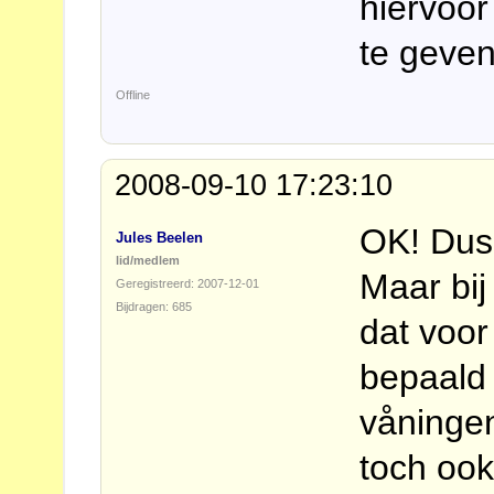
hiervoor
te geven
Offline
2008-09-10 17:23:10
OK! Dus 
Jules Beelen
lid/medlem
Maar bij
Geregistreerd: 2007-12-01
Bijdragen: 685
dat voo
bepaald 
våningen
toch ook