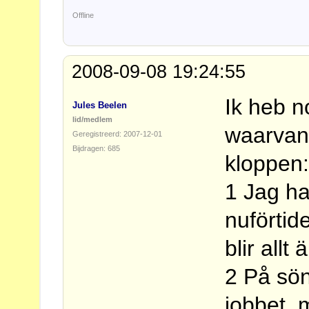
Offline
2008-09-08 19:24:55
Ik heb n
Jules Beelen
lid/medlem
waarvan 
Geregistreerd: 2007-12-01
Bijdragen: 685
kloppen
1 Jag har
nuförtide
blir allt 
2 På sön
jobbet,