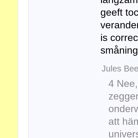
geeft toc
verande
is correc
småning
Jules Bee
4 Nee,
zeggen
onderwe
att hä
univers