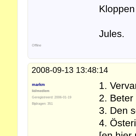
Kloppen
Jules.
Offline
2008-09-13 13:48:14
1. Verva
markm
lid/medlem
2. Beter
Geregistreerd: 2006-01-19
Bijdragen: 351
3. Den 
4. Öster
[en hier