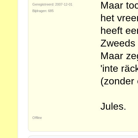
Maar toc
Geregistreerd: 2007-12-01
Bijdragen: 685
het vree
heeft ee
Zweeds d
Maar zeg
'inte räc
(zonder 
Jules.
Offline