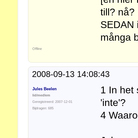
till? nå
SEDAN i
många bå
Offline
2008-09-13 14:08:43
1 In het
Jules Beelen
lid/medlem
'inte'?
Geregistreerd: 2007-12-01
Bijdragen: 685
4 Waarom