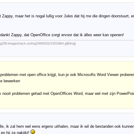
t Zappy, maar het is nogal lullig voor Jules dat hij me die dingen doorstuurt, 
dankt Zappy, dat OpenOffice zorgt ervoor dat ik àlles weer kan openen!
img299.imageshack.us/img299/8202/23516lb4.gif[/img]
t problemen met open office krijgt, kun je ook Microsofts Word Viewer probere
te bewerken
ik nooit problemen gehad met OpenOffices Word, maar wel met zijn PowerPoin
le, ik zal hem wel eens ergens uithalen, maar ik wil de bestanden ook kunne
 en hij ze nakijkt!