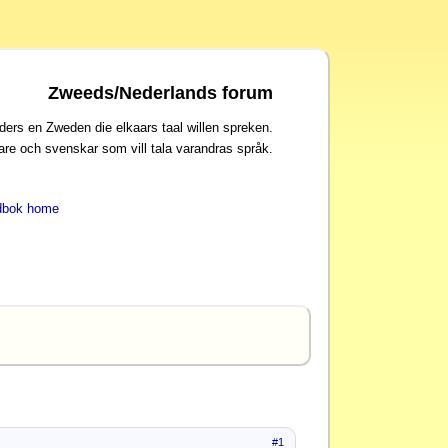
Zweeds/Nederlands forum
ders en Zweden die elkaars taal willen spreken.
are och svenskar som vill tala varandras språk.
dbok home
#1