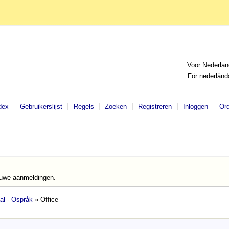
Voor Nederlan
För nederländ
dex
Gebruikerslijst
Regels
Zoeken
Registreren
Inloggen
Or
euwe aanmeldingen.
al - Ospråk
» Office