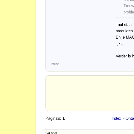
Trouw
probl
Taal staat
produkten 
En je MAG 
lijkt.
Verder is 
Offline
Pagina's:
1
Index
»
Onta
Ga naar