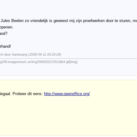
Jules Beelen zo vriendelijk is geweest mij zijn proefwerken door te sturen, m
 openen.
and?
rhand!
rkt door hankwang (2008-09-11 00:29:28)
img299.imageshack.us/img299/8202/23516lb4.gif[/img]
llegaal. Probeer dit eens:
http://www.openoffice.org/