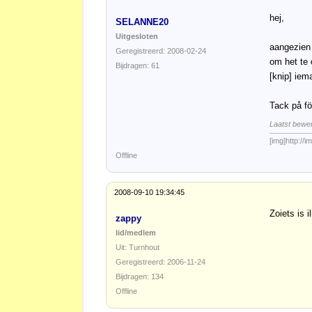
hej,
SELANNE20
Uitgesloten
aangezien 
Geregistreerd: 2008-02-24
om het te
Bijdragen: 61
[knip] iem
Tack på fö
Laatst bewe
[img]http://
Offline
2008-09-10 19:34:45
Zoiets is i
zappy
lid/medlem
Uit: Turnhout
Geregistreerd: 2006-11-24
Bijdragen: 134
Offline