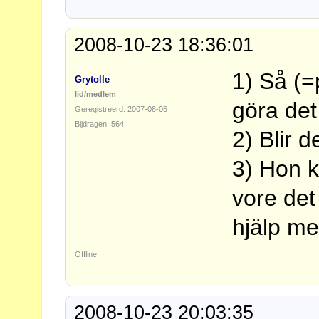
2008-10-23 18:36:01
1) Så (=
Grytolle
lid/medlem
göra det
Geregistreerd: 2007-08-05
Bijdragen: 564
2) Blir 
3) Hon k
vore det
hjälp me
Offline
2008-10-23 20:03:35