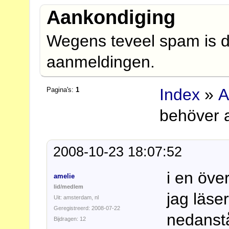
Aankondiging
Wegens teveel spam is d
aanmeldingen.
Index
»
A
Pagina's:
1
behöver a
2008-10-23 18:07:52
i en öve
amelie
lid/medlem
jag läse
Uit: amsterdam, nl
Geregistreerd: 2008-07-22
nedanstå
Bijdragen: 12