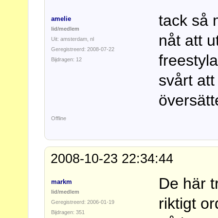
tack så 
amelie
lid/medlem
nåt att u
Uit: amsterdam, nl
Geregistreerd: 2008-07-22
freestyla
Bijdragen: 12
svårt at
översätt
Offline
2008-10-23 22:34:44
De här t
markm
lid/medlem
riktigt o
Geregistreerd: 2006-01-19
Bijdragen: 351