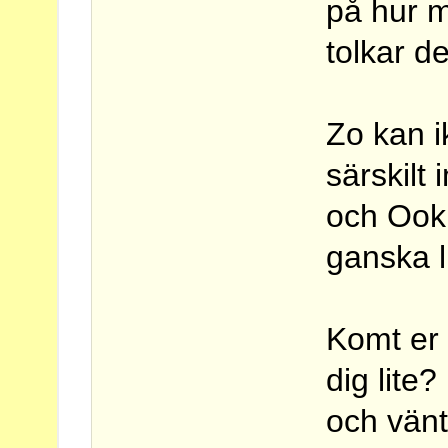
på hur 
tolkar d
Zo kan i
särskilt
och Ook
ganska li
Komt er
dig lite
och vän