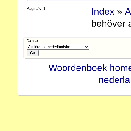
Index
»
A
Pagina's:
1
behöver a
Ga naar
Woordenboek hom
nederl