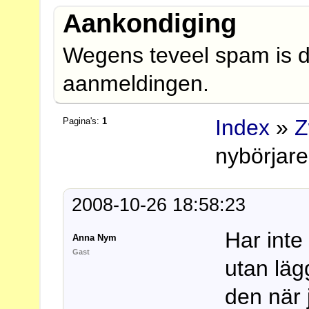
Aankondiging
Wegens teveel spam is d
aanmeldingen.
Index
»
Z
Pagina's:
1
nybörjare
2008-10-26 18:58:23
Har inte
Anna Nym
Gast
utan läg
den när 