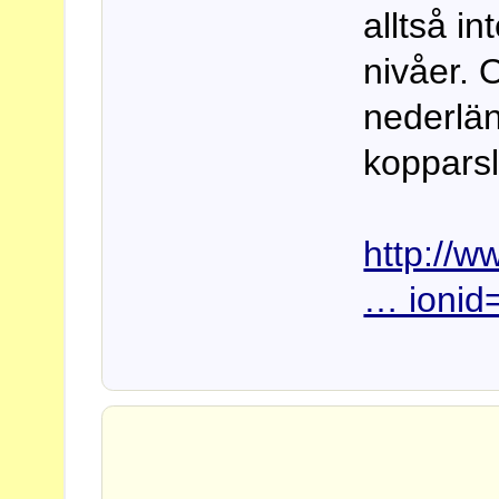
alltså in
nivåer. 
nederlän
koppars
http://
… ionid