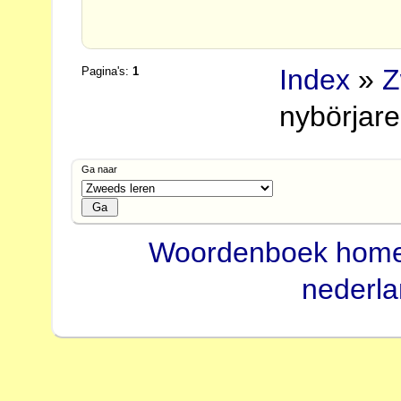
Index
»
Z
Pagina's:
1
nybörjare
Ga naar
Woordenboek hom
nederl