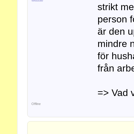
Website
strikt m
person f
är den u
mindre n
för hush
från arbe
=> Vad v
Offline