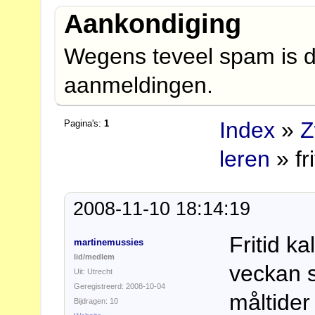
Aankondiging
Wegens teveel spam is d
aanmeldingen.
Index
»
Z
Pagina's:
1
leren
» fr
2008-11-10 18:14:19
Fritid k
martinemussies
lid/medlem
veckan s
Uit: Utrecht
Geregistreerd: 2008-10-04
måltider
Bijdragen: 10