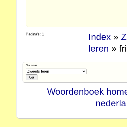
Index
»
Z
Pagina's:
1
leren
» fr
Ga naar
Woordenboek hom
nederl