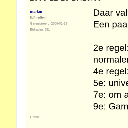
Daar val
markm
lid/medlem
Een paar
Geregistreerd: 2006-01-19
Bijdragen: 351
2e regel:
normaler
4e regel
5e: unive
7e: om a
9e: Gam
Offline