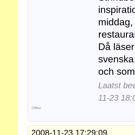
inspirati
middag, 
restaura
Då läser 
svenska.
och somn
Laatst be
11-23 18:
Offline
2008-11-23 17:29:09