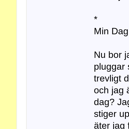
*
Min Dag
Nu bor j
pluggar 
trevligt 
och jag 
dag? Jag
stiger u
äter jag 