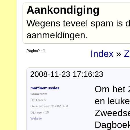
Aankondiging
Wegens teveel spam is d
aanmeldingen.
Index
»
Z
Pagina's:
1
2008-11-23 17:16:23
Om het 
martinemussies
lid/medlem
en leuke
Uit: Utrecht
Geregistreerd: 2008-10-04
Zweedse
Bijdragen: 10
Website
Dagboek 