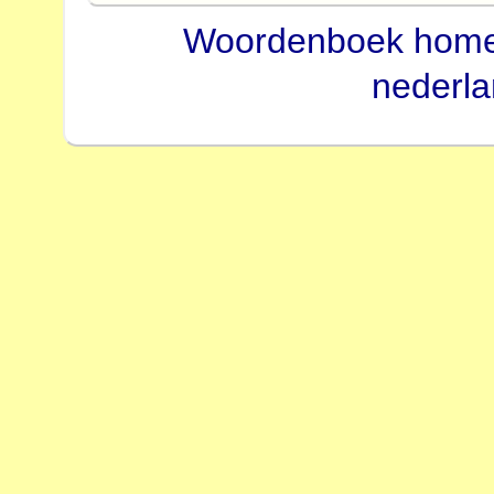
Woordenboek hom
nederl