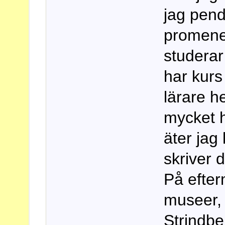
jag pend
promener
studerar
har kurs
lärare he
mycket h
äter jag
skriver 
På efte
museer, 
Strindbe