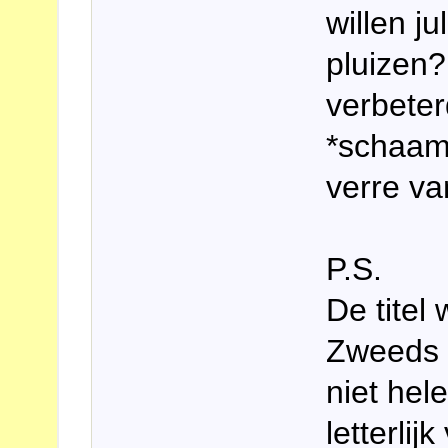
willen j
pluizen?
verbeterd
*schaam*
verre va
P.S.
De titel 
Zweeds 
niet hel
letterlij