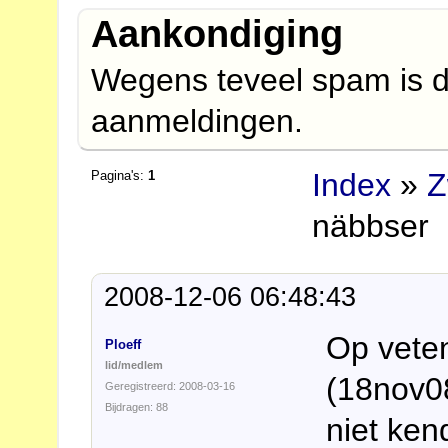
Aankondiging
Wegens teveel spam is d
aanmeldingen.
Index
»
Z
Pagina's:
1
näbbser
2008-12-06 06:48:43
Op vete
Ploeff
lid/medlem
(18nov08
Geregistreerd: 2008-03-16
Bijdragen: 88
niet ken