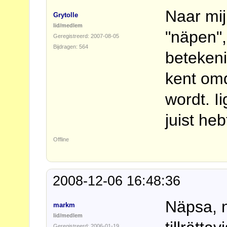
Naar mij
Grytolle
lid/medlem
"näpen"
Geregistreerd: 2007-08-05
Bijdragen: 564
betekeni
kent omd
wordt. I
juist he
Offline
2008-12-06 16:48:36
Näpsa, n
markm
lid/medlem
Geregistreerd: 2006-01-19