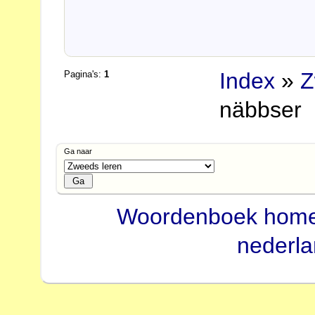
Index
»
Z
Pagina's:
1
näbbser
Ga naar
Woordenboek hom
nederl