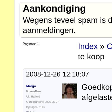
Aankondiging
Wegens teveel spam is d
aanmeldingen.
Index
»
O
Pagina's:
1
te koop
2008-12-26 12:18:07
Goedkope
Margo
lid/medlem
afgelast
Uit: Halland
Geregistreerd: 2006-05-07
Bijdragen: 1113