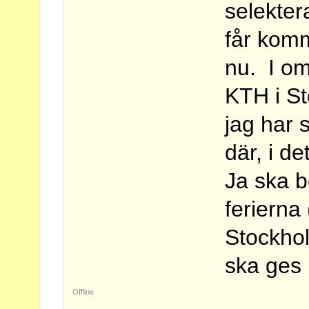
selekter
får komm
nu. I om 
KTH i St
jag har 
där, i de
Ja ska b
ferierna 
Stockhol
ska ges 
Offline