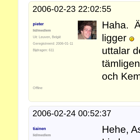
2006-02-23 22:02:55
Haha. Är
pieter
lid/medlem
ligger
(
Uit: Leuven, België
Geregistreerd: 2006-01-11
uttalar 
Bijdragen: 611
tämlige
och Kem
Offline
2006-02-24 00:52:37
Hehe, As
tiainen
lid/medlem