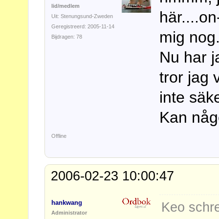
lid/medlem
här....on
Uit: Stenungsund-Zweden
Geregistreerd: 2005-11-14
mig nog
Bijdragen: 78
Nu har j
tror jag
inte säke
Kan någ
Offline
2006-02-23 10:00:47
hankwang
Keo schre
Administrator