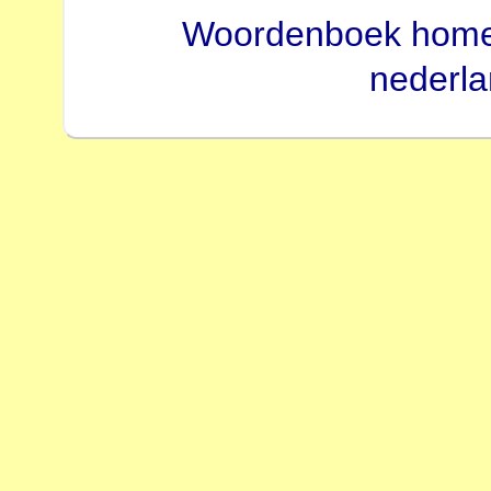
Woordenboek hom
nederl