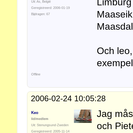
Limburg
Uit: As, België
Geregistreerd: 2006-01-19
Maaseik
Bijdragen: 67
Maasdal
Och leo,
exempel 
Offline
2006-02-24 10:05:28
Jag måst
Keo
lid/medlem
och Piet
Uit: Stenungsund-Zweden
Geregistreerd: 2005-11-14