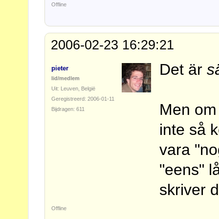
Offline
2006-02-23 16:29:21
Det är
s
pieter
lid/medlem
Uit: Leuven, België
Geregistreerd: 2006-01-11
Men om j
Bijdragen: 611
inte så k
vara "nog
"eens" l
skriver 
Offline