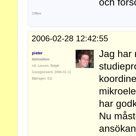
och förs
Offline
2006-02-28 12:42:55
Jag har 
pieter
lid/medlem
studiepr
Uit: Leuven, België
Geregistreerd: 2006-01-11
koordine
Bijdragen: 611
mikroele
har godk
Nu måste 
ansökans