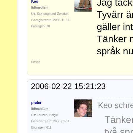
Jag tack
Keo
lid/medlem
Tyvärr ä
Uit: Stenungsund-Zweden
Geregistreerd: 2005-11-14
gäller i
Bijdragen: 78
Tänker m
språk nu.
Offline
2006-02-22 15:21:23
pieter
Keo schre
lid/medlem
Uit: Leuven, België
Tänker
Geregistreerd: 2006-01-11
Bijdragen: 611
två spr