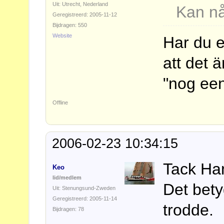
Uit: Utrecht, Nederland
Kan nå
Geregistreerd: 2005-11-12
Bijdragen: 550
Website
Har du e
att det ä
"nog eens
Offline
2006-02-23 10:34:15
Tack Ha
Keo
lid/medlem
Det bety
Uit: Stenungsund-Zweden
Geregistreerd: 2005-11-14
trodde.
Bijdragen: 78