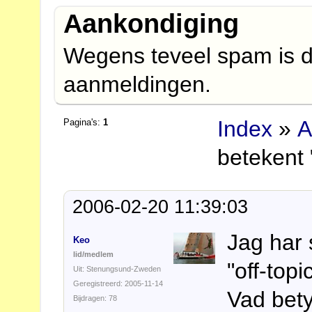
Aankondiging
Wegens teveel spam is d
aanmeldingen.
Index
»
A
Pagina's:
1
betekent "
2006-02-20 11:39:03
Jag har 
Keo
lid/medlem
"off-topic
Uit: Stenungsund-Zweden
Geregistreerd: 2005-11-14
Vad bet
Bijdragen: 78