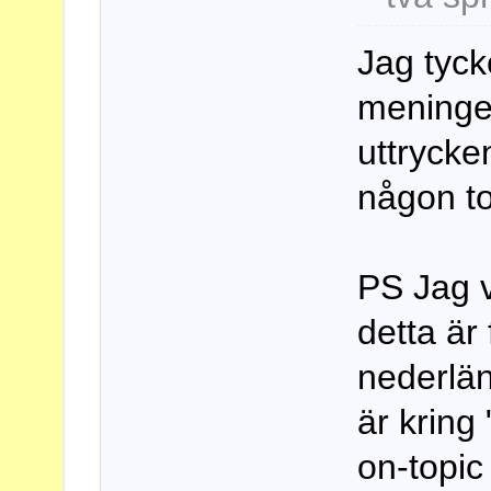
Jag tyck
meninger
uttryck
någon t
PS Jag ve
detta är 
nederlä
är kring 
on-topic 