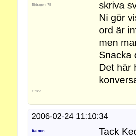
skriva s
Bijdragen: 78
Ni gör v
ord är i
men man 
Snacka 
Det här 
konversa
Offline
2006-02-24 11:10:34
Tack K
tiainen