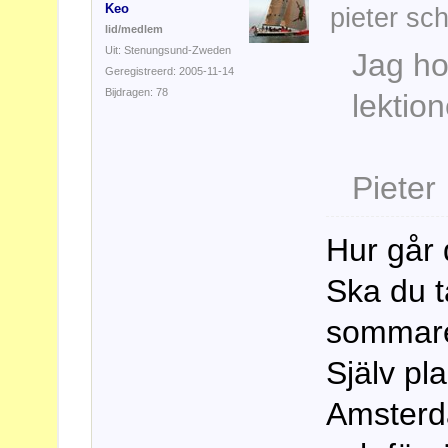
Keo
pieter sch
lid/medlem
Uit: Stenungsund-Zweden
Jag ho
Geregistreerd: 2005-11-14
Bijdragen: 78
lektio
Pieter
Hur går 
Ska du ta
sommar
Själv pla
Amsterd