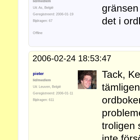
lid/medlem
gränsen f
Uit: As, België
Geregistreerd: 2006-01-19
det i o
Bijdragen: 67
Offline
2006-02-24 18:53:47
Tack, K
pieter
lid/medlem
tämligen
Uit: Leuven, België
Geregistreerd: 2006-01-11
ordboken
Bijdragen: 611
probleme
troligen
inte för