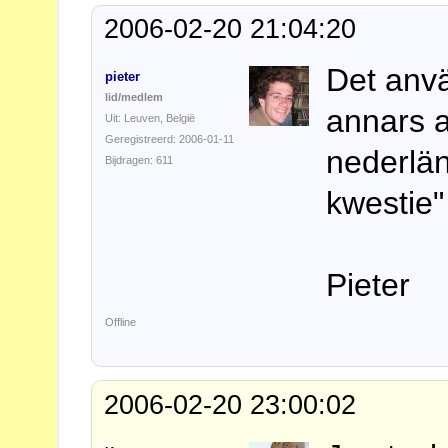
2006-02-20 21:04:20
Det anvä
pieter
lid/medlem
annars 
Uit: Leuven, België
Geregistreerd: 2006-01-11
nederlän
Bijdragen: 611
kwestie"
Pieter
Offline
2006-02-20 23:00:02