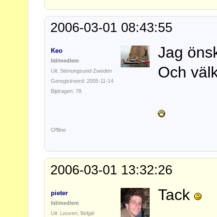
2006-03-01 08:43:55
Jag önska
Keo
lid/medlem
Och välk
Uit: Stenungsund-Zweden
Geregistreerd: 2005-11-14
Bijdragen: 78
Offline
2006-03-01 13:32:26
Tack
pieter
lid/medlem
Uit: Leuven, België