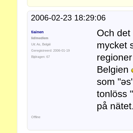
2006-02-23 18:29:06
Och det 
tiainen
lid/medlem
mycket s
Uit: As, België
Geregistreerd: 2006-01-19
regioner
Bijdragen: 67
Belgien
som "əs
tonlöss 
på nätet
Offline