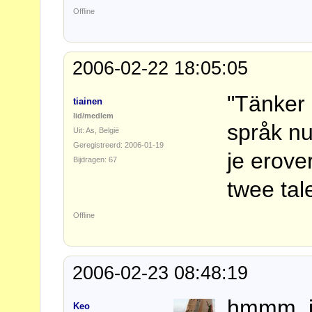
Offline
2006-02-22 18:05:05
"Tänker 
tiainen
lid/medlem
språk nu.
Uit: As, België
Geregistreerd: 2006-01-19
je erove
Bijdragen: 67
twee tale
Offline
2006-02-23 08:48:19
hmmm, j
Keo