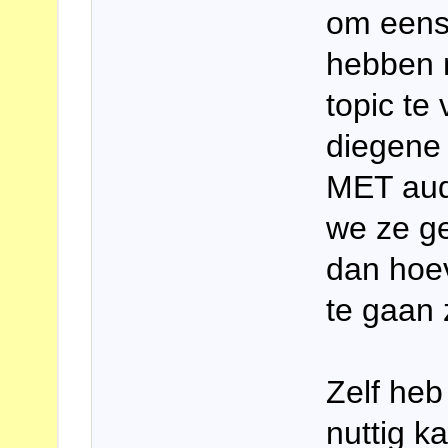
om eens 
hebben 
topic te
diegene 
MET aud
we ze g
dan hoe
te gaan
Zelf heb
nuttig ka