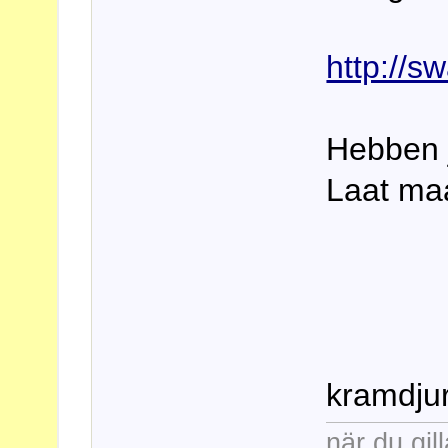
http://s
Hebben j
Laat maa
kramdju
när du gill