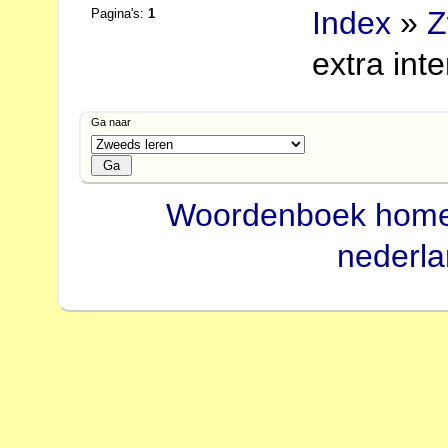
Index
»
Z
Pagina's:
1
extra int
Ga naar
Woordenboek hom
nederl