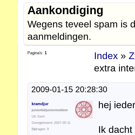
Aankondiging
Wegens teveel spam is d
aanmeldingen.
Index
»
Z
Pagina's:
1
extra int
2009-01-15 20:28:30
hej iede
kramdjur
juniorlid/juniormedlem
Uit: Gent
Geregistreerd: 2007-05-11
Ik dacht
Bijdragen: 9