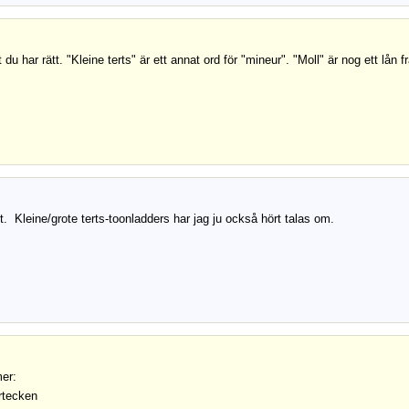
t du har rätt. "Kleine terts" är ett annat ord för "mineur". "Moll" är nog ett lån
et. Kleine/grote terts-toonladders har jag ju också hört talas om.
er:
rtecken