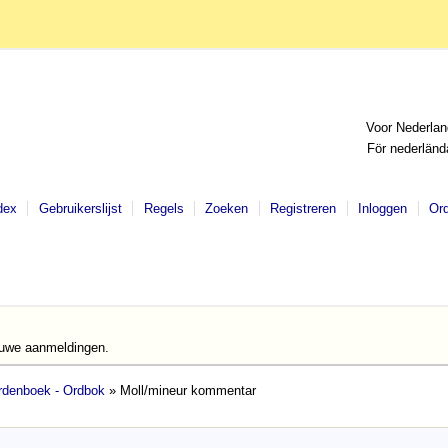
Voor Nederlan
För nederländ
dex
Gebruikerslijst
Regels
Zoeken
Registreren
Inloggen
Or
euwe aanmeldingen.
denboek - Ordbok
» Moll/mineur kommentar