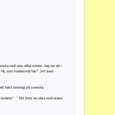
ska moll utan alltid mineur. Jag ser att i
med NL som modersmål här? Jmf även
ett halvt tonsteg) på svenska.
tonarter". " Det finns tre olika moll-skalor;