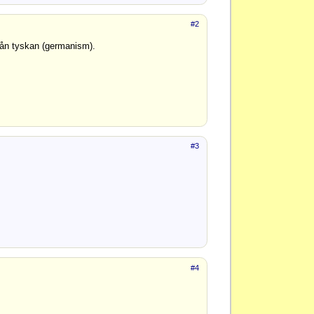
#2
 från tyskan (germanism).
#3
#4