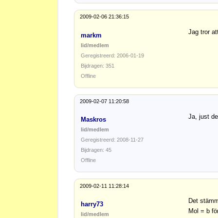
2009-02-06 21:36:15
Jag tror at
markm
lid/medlem
Geregistreerd: 2006-01-19
Bijdragen: 351
Offline
2009-02-07 11:20:58
Ja, just d
Maskros
lid/medlem
Geregistreerd: 2008-11-27
Bijdragen: 45
Offline
2009-02-11 11:28:14
Det stämm
harry73
Mol = b fö
lid/medlem