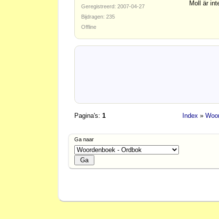
Moll är in
Geregistreerd: 2007-04-27
Bijdragen: 235
Offline
Pagina's:
1
Index
»
Woor
Ga naar