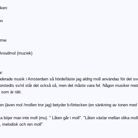
oken:
en
amw.
elvoudmol (muziek)
r:
uderade musik i Amsterdam så hörde/läste jag aldrig moll användas för det sven
orstedts sv/nl står det också så, men det måste vara fel. Någon musiker 
 som är rätt.
n (även mol /mollen tror jag) betyder b-förtecken (en sänkning av tonen med 
 böjer man inte moll (mu). " Låten går i moll". "Låten växlar mellan olika moll-
 melodisk och ren moll".