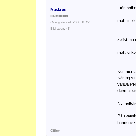
Från ordb
Maskros
lid/medlem
moll, moll
Geregistreerd: 2008-11-27
Bijdragen: 45
zelfst. na
moll: enk
Kommenta
När jag st
vanDale/N
dur/majeur
NL molteke
På svenska
harmonisk,
Offline