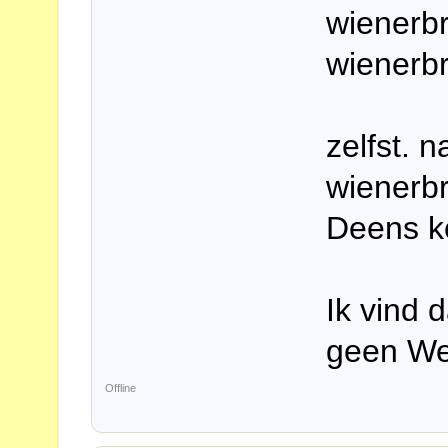
wienerbr
wienerb
zelfst. 
wienerb
Deens ko
Ik vind 
geen Wee
Offline