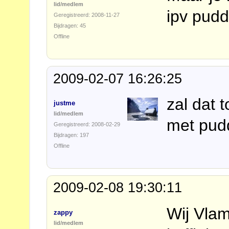
lid/medlem
ipv pudd
Geregistreerd: 2008-11-27
Bijdragen: 45
Offline
2009-02-07 16:26:25
zal dat 
justme
lid/medlem
met pudd
Geregistreerd: 2008-02-29
Bijdragen: 197
Offline
2009-02-08 19:30:11
Wij Vla
zappy
lid/medlem