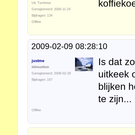
koffieko
Uit: Turnhout
Geregistreerd: 2006-11-24
Bijdragen: 134
Offline
2009-02-09 08:28:10
Is dat z
justme
lid/medlem
uitkeek 
Geregistreerd: 2008-02-29
Bijdragen: 197
blijken 
te zijn...
Offline