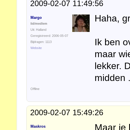
2009-02-07 11:49:56
Haha, gr
Margo
lid/medlem
Uit: Halland
Geregistreerd: 2006-05-07
Ik ben o
Bijdragen: 1113
Website
maar wie
lekker. 
midden .
Offline
2009-02-07 15:49:26
Maar je 
Maskros