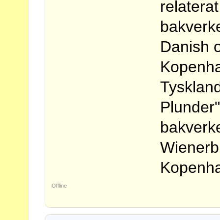
relatera
bakverke
Danish 
Kopenha
Tyskland
Plunder".
bakverk
Wienerb
Kopenh
Offline