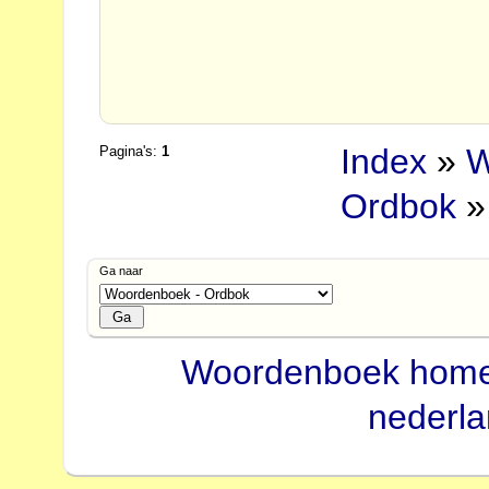
Index
»
W
Pagina's:
1
Ordbok
»
Ga naar
Woordenboek hom
nederl