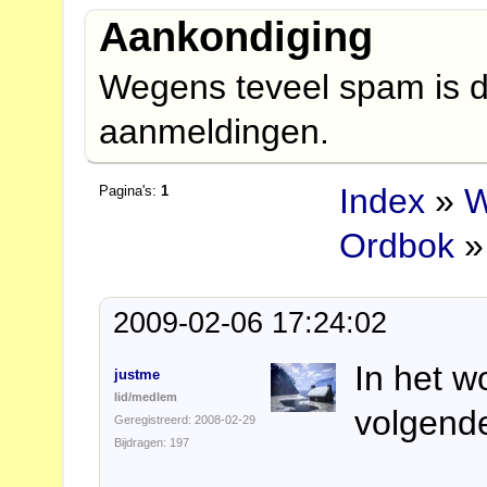
Aankondiging
Wegens teveel spam is d
aanmeldingen.
Index
»
W
Pagina's:
1
Ordbok
»
2009-02-06 17:24:02
In het w
justme
lid/medlem
volgende
Geregistreerd: 2008-02-29
Bijdragen: 197