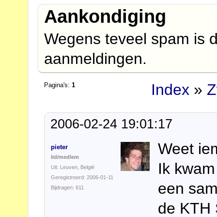
Aankondiging
Wegens teveel spam is d
aanmeldingen.
Index
»
Z
Pagina's:
1
2006-02-24 19:01:17
Weet ie
pieter
lid/medlem
Ik kwam 
Uit: Leuven, België
Geregistreerd: 2006-01-11
een sam
Bijdragen: 611
de KTH 