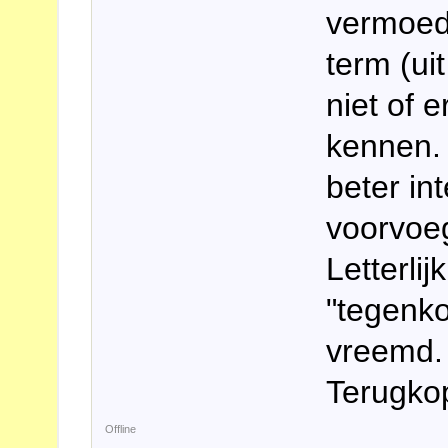
vermoede
term (ui
niet of 
kennen. 
beter in
voorvoe
Letterli
"tegenko
vreemd.
Terugko
Offline