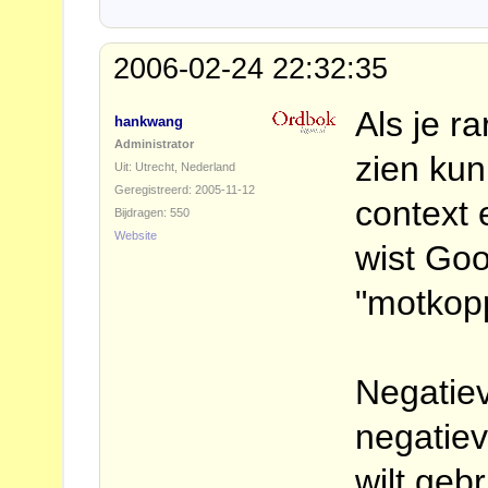
2006-02-24 22:32:35
Als je r
hankwang
Administrator
zien kun
Uit: Utrecht, Nederland
Geregistreerd: 2005-11-12
context e
Bijdragen: 550
Website
wist Goo
"motkopp
Negatiev
negatiev
wilt geb