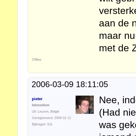
versterk
aan de 
maar nu 
met de 
Offline
2006-03-09 18:11:05
Nee, in
pieter
lid/medlem
(Had nie
Uit: Leuven, België
Geregistreerd: 2006-01-11
was gek
Bijdragen: 611