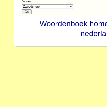
Ga naar
Woordenboek hom
nederl