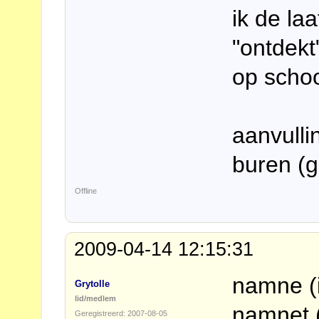
ik de laa
"ontdekt
op schoo
aanvulli
buren (g
Offline
2009-04-14 12:15:31
namne (
Grytolle
lid/medlem
namnet 
Geregistreerd: 2007-08-05