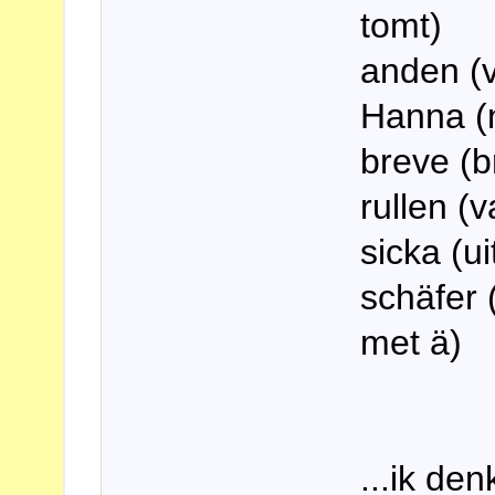
tomt)
anden (
Hanna (
breve (b
rullen (v
sicka (ui
schäfer 
met ä)
...ik den