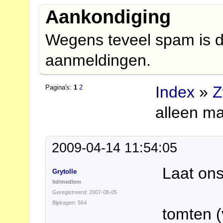
Aankondiging
Wegens teveel spam is d
aanmeldingen.
Index
»
Z
Pagina's:
1
2
alleen ma
2009-04-14 11:54:05
Laat ons
Grytolle
lid/medlem
Geregistreerd: 2007-08-05
Bijdragen: 564
tomten (