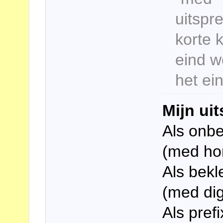
uitspr
korte 
eind w
het ei
Mijn ui
Als onbe
(med ho
Als bekl
(med dig
Als pref