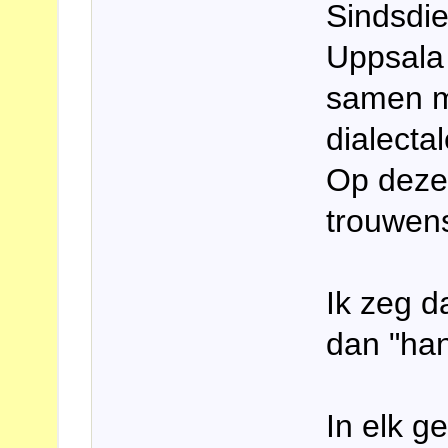
Sindsdien
Uppsala
samen me
dialecta
Op deze
trouwens
Ik zeg d
dan "ha
In elk g