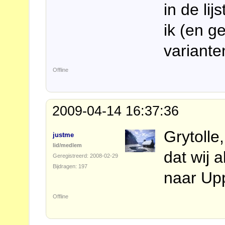
in de li
ik (en g
variant
Offline
2009-04-14 16:37:36
Grytolle
justme
lid/medlem
dat wij 
Geregistreerd: 2008-02-29
Bijdragen: 197
naar Up
Offline