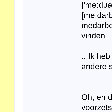
['me:dʋ
[me:darb
medarbet
vinden
...Ik heb
andere s
Oh, en d
voorzets