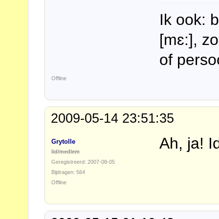
Ik ook: 
[mɛ:], z
of perso
Offline
2009-05-14 23:51:35
Ah, ja! 
Grytolle
lid/medlem
Geregistreerd: 2007-08-05
Bijdragen: 564
Offline