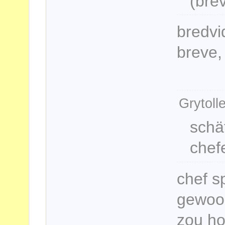
(bre
bredvid
breve, 
Grytoll
schä
chef
chef s
gewoon
zou h