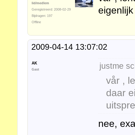
lid/medlem
eigenlijk
Geregistreerd: 2008-02-29
Bijdragen: 197
Offline
2009-04-14 13:07:02
AK
justme sc
Gast
vår , l
daar ei
uitspr
nee, exa