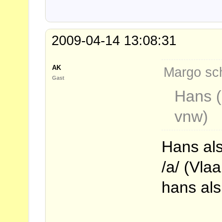
2009-04-14 13:08:31
AK
Margo sch
Gast
Hans (
vnw)
Hans al
/a/ (Vla
hans als