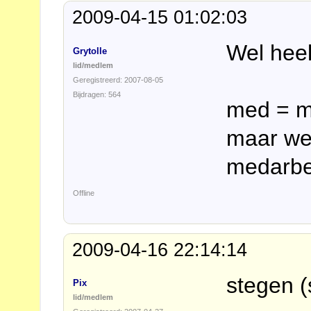
2009-04-15 01:02:03
Wel heel
Grytolle
lid/medlem
Geregistreerd: 2007-08-05
Bijdragen: 564
med = mä
maar wel
m
e
darb
Offline
2009-04-16 22:14:14
stegen (
Pix
lid/medlem