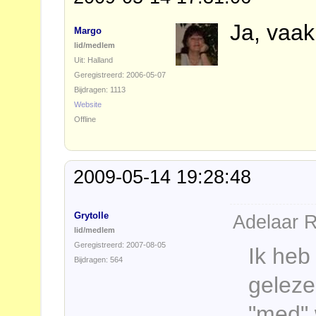
Ja, vaak
Margo
lid/medlem
Uit: Halland
Geregistreerd: 2006-05-07
Bijdragen: 1113
Website
Offline
2009-05-14 19:28:48
Grytolle
Adelaar R
lid/medlem
Geregistreerd: 2007-08-05
Ik heb
Bijdragen: 564
geleze
"med" 