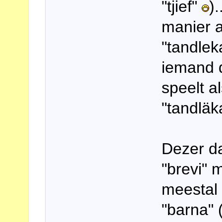
"tjief"
)
manier a
"tandlek
iemand 
speelt a
"tandläk
Dezer d
"brevi" 
meestal 
"barna" 