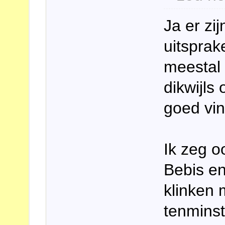
Ja er zi
uitsprak
meestal 
dikwijls
goed vin
Ik zeg o
Bebis en
klinken 
tenminst