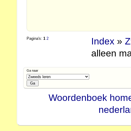
Index
»
Z
Pagina's:
1
2
alleen ma
Ga naar
Woordenboek hom
nederl