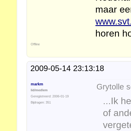
maar ee
www.svt
horen ho
Offline
2009-05-14 23:13:18
markm
Grytolle s
lid/medlem
Geregistreerd: 2006-01-19
...Ik h
Bijdragen: 351
of and
verget