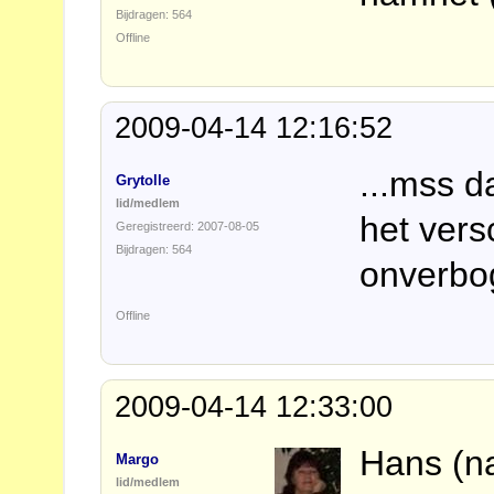
Bijdragen: 564
Offline
2009-04-14 12:16:52
...mss d
Grytolle
lid/medlem
het vers
Geregistreerd: 2007-08-05
Bijdragen: 564
onverbo
Offline
2009-04-14 12:33:00
Hans (na
Margo
lid/medlem