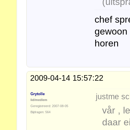
(uitsp
chef spr
gewoon u
horen
2009-04-14 15:57:22
Grytolle
justme sc
lid/medlem
Geregistreerd: 2007-08-05
vår , l
Bijdragen: 564
daar ei