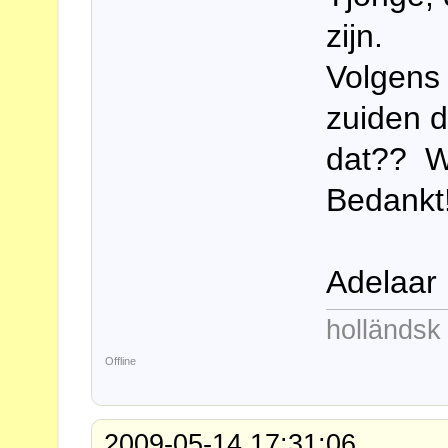
zijn.
Volgens 
zuiden d
dat?? W
Bedankt
Adelaar
holländs
Offline
2009-05-14 17:31:06