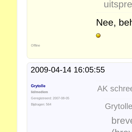
uitspr
Nee, beh
Offline
2009-04-14 16:05:55
Grytolle
AK schree
lid/medlem
Geregistreerd: 2007-08-05
Grytoll
Bijdragen: 564
brev