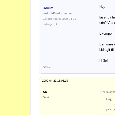
Hej,
Odium
juniorlid/juniormedlem
läser på f
Geregistreerd: 2009-04-21
eén? Vad 
Bijdragen: 4
Exempel:
Eén miesje
bidragit til
Hjälp!
Offline
2009-04-21 16:06:19
AK
Odium schr
Gast
Hej,
een, 