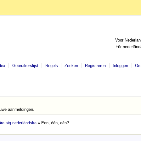
Voor Nederlan
För nederländ
dex
Gebruikerslijst
Regels
Zoeken
Registreren
Inloggen
Or
euwe aanmeldingen.
lära sig nederländska
» Een, één, eén?