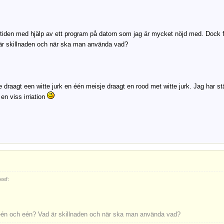
ritiden med hjälp av ett program på datorn som jag är mycket nöjd med. Dock 
är skillnaden och när ska man använda vad?
 draagt een witte jurk en één meisje draagt en rood met witte jurk. Jag har stäl
l en viss irriation
eef:
één och eén? Vad är skillnaden och när ska man använda vad?