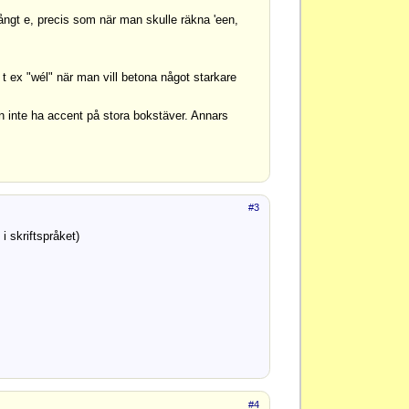
 långt e, precis som när man skulle räkna 'een,
 t ex "wél" när man vill betona något starkare
n inte ha accent på stora bokstäver. Annars
#3
i skriftspråket)
#4