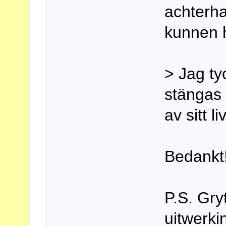
achterh
kunnen 
> Jag ty
stängas 
av sitt liv
Bedankt!
P.S. Gry
uitwerki