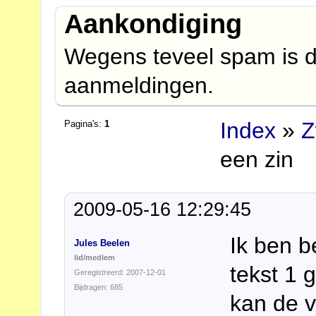
Aankondiging
Wegens teveel spam is d
aanmeldingen.
Index
»
Z
Pagina's:
1
een zin
2009-05-16 12:29:45
Ik ben b
Jules Beelen
lid/medlem
tekst 1 
Geregistreerd: 2007-12-01
Bijdragen: 685
kan de v