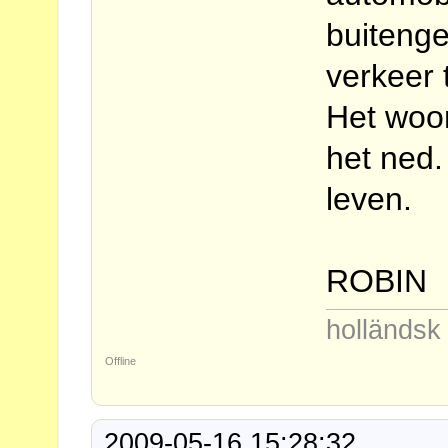
buitenge
verkeer 
Het woor
het ned.
leven.
ROBIN
holländs
Offline
2009-05-16 15:28:32