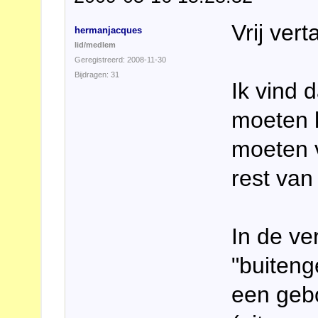
Vrij verta
hermanjacques
lid/medlem
Geregistreerd: 2008-11-30
Bijdragen: 31
Ik vind 
moeten k
moeten 
rest van
In de ve
"buiteng
een gebo