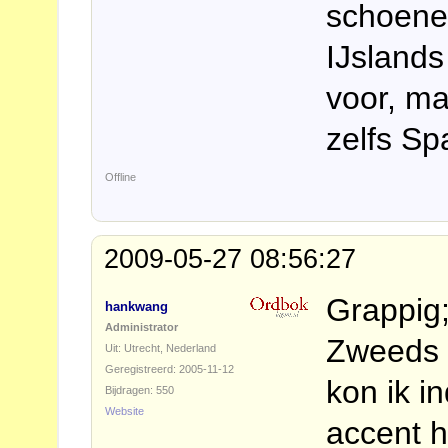
schoene
IJsland
voor, ma
zelfs Sp
Offline
2009-05-27 08:56:27
Grappig;
hankwang
Administrator
Zweeds 
Uit: Utrecht, Nederland
Geregistreerd: 2005-11-12
kon ik i
Bijdragen: 550
Website
accent 