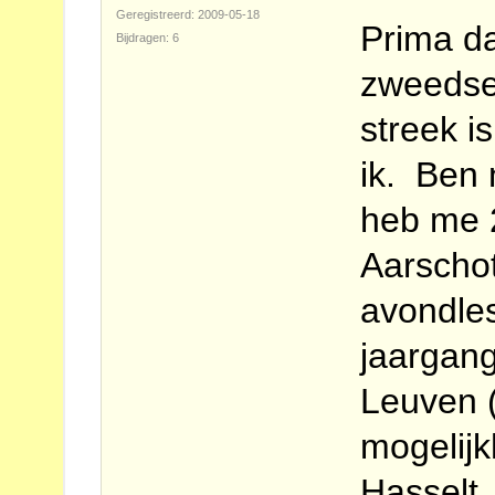
Geregistreerd: 2009-05-18
Prima da
Bijdragen: 6
zweedse 
streek i
ik. Ben 
heb me 2
Aarscho
avondles
jaargang
Leuven 
mogelijk
Hasselt,