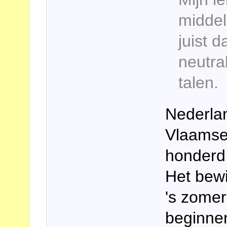
middel
juist 
neutra
talen.
Nederla
Vlaamse 
honderd 
Het bewi
's zomer
beginnen