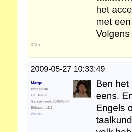
het acc
met een 
Volgens 
Offline
2009-05-27 10:33:49
Ben het 
Margo
lid/medlem
eens. En
Uit: Halland
Geregistreerd: 2006-05-07
Engels 
Bijdragen: 1113
Website
taalkund