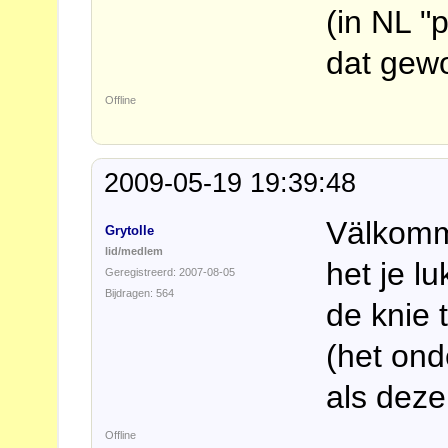
(in NL "
dat gewo
Offline
2009-05-19 19:39:48
Välkom
Grytolle
lid/medlem
het je l
Geregistreerd: 2007-08-05
Bijdragen: 564
de knie 
(het ond
als deze 
Offline