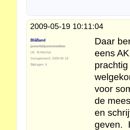
2009-05-19 10:11:04
Daar ben
BlåBand
juniorlid/juniormedlem
eens AK
Uit: -B-Wechel
Geregistreerd: 2009-05-18
prachtig
Bijdragen: 6
welgeko
voor so
de meest
en schri
geven. I