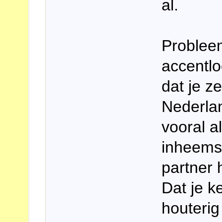
al.
Problee
accentlo
dat je z
Nederlan
vooral a
inheems
partner
Dat je k
houterig