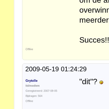
om de a
overwinn
meerdere
Succes!
Offline
2009-05-19 01:24:29
"dit"?
Grytolle
lid/medlem
Geregistreerd: 2007-08-05
Bijdragen: 564
Offline