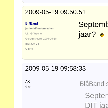
2009-05-19 09:50:51
Septemb
BlåBand
juniorlid/juniormedlem
jaar?
Uit: -B-Wechel
Geregistreerd: 2009-05-18
Bijdragen: 6
Offline
2009-05-19 09:58:33
AK
BlåBand s
Gast
Septem
DIT j