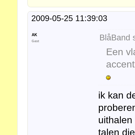
2009-05-25 11:39:03
AK
BlåBand s
Gast
Een vl
accent
ik kan 
probere
uithalen
talen di