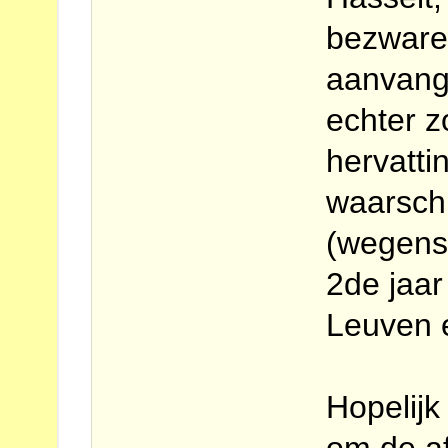
bezwaren
aanvang
echter z
hervatti
waarschi
(wegens 
2de jaar
Leuven 
Hopelijk