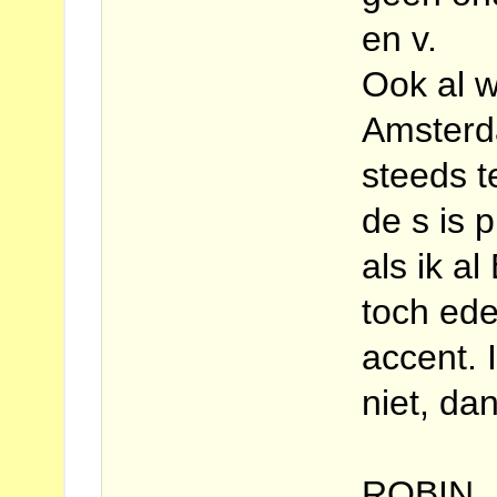
en v.
Ook al w
Amsterd
steeds t
de s is 
als ik a
toch ede
accent. 
niet, da
ROBIN