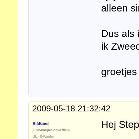
alleen s
Dus als
ik Zweed
groetjes
2009-05-18 21:32:42
Hej Step
BlåBand
juniorlid/juniormedlem
Uit: -B-Wechel