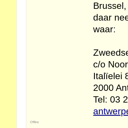
Brussel,
daar ne
waar:
Zweedse
c/o Noor
Italïelei 
2000 An
Tel: 03 
antwerpe
Offline