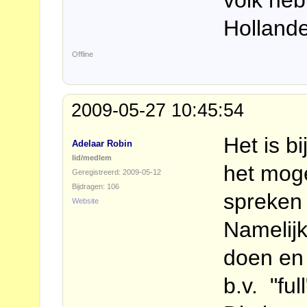
volk he
Holland
Offline
2009-05-27 10:45:54
Het is b
Adelaar Robin
lid/medlem
het moge
Geregistreerd: 2009-05-12
Bijdragen: 106
spreken
Website
Namelij
doen en 
b.v. "fu