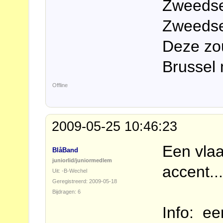
Zweedse 
Zweedse
Deze zou
Brussel 
Offline
2009-05-25 10:46:23
Een vla
BlåBand
juniorlid/juniormedlem
accent..
Uit: -B-Wechel
Geregistreerd: 2009-05-18
Bijdragen: 6
Info: ee