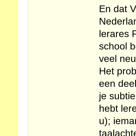
En dat V
Nederlan
lerares 
school b
veel neu
Het prob
een dee
je subtie
hebt ler
u); iema
taalacht