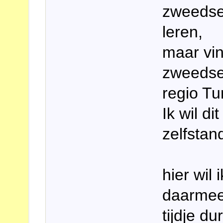
zweedse 
leren,
maar vin
zweedse
regio Tu
Ik wil di
zelfstand
hier wil
daarmee 
tijdje du