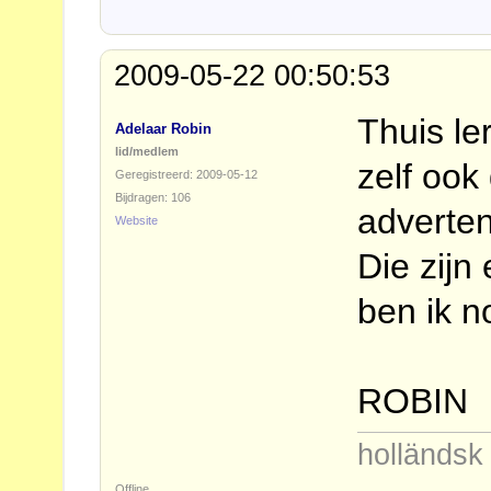
2009-05-22 00:50:53
Thuis le
Adelaar Robin
lid/medlem
zelf oo
Geregistreerd: 2009-05-12
Bijdragen: 106
adverten
Website
Die zijn
ben ik n
ROBIN
holländs
Offline