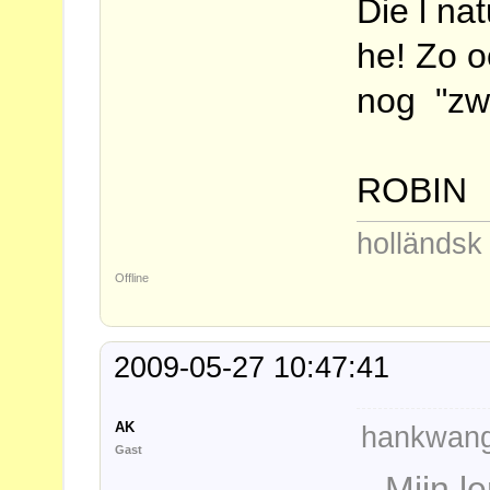
Die l nat
he! Zo o
nog "zw
ROBIN
holländs
Offline
2009-05-27 10:47:41
AK
hankwang
Gast
Mijn l