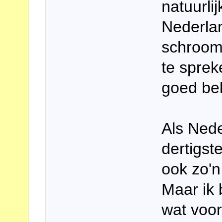
natuurli
Nederlan
schroom
te sprek
goed be
Als Nede
dertigst
ook zo'n
Maar ik 
wat voor 