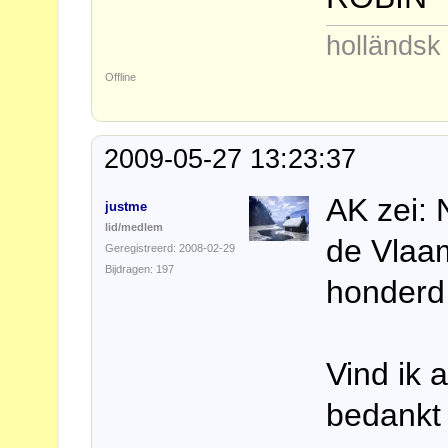
holländs
Offline
2009-05-27 13:23:37
AK zei:
justme
lid/medlem
de Vlaam
Geregistreerd: 2008-02-29
Bijdragen: 197
honderd 
Vind ik 
bedankt 