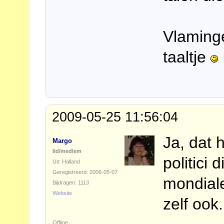
Vlaming
taaltje
2009-05-25 11:56:04
Ja, dat 
Margo
lid/medlem
politici
Uit: Halland
Geregistreerd: 2006-05-07
mondiale 
Bijdragen: 1113
Website
zelf ook.
Offline