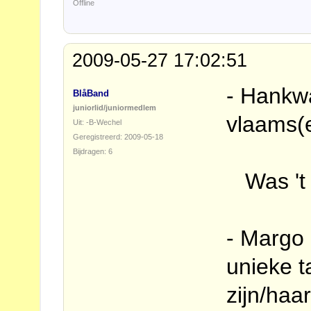
Offline
2009-05-27 17:02:51
- Hankwa
BlåBand
juniorlid/juniormedlem
vlaams(
Uit: -B-Wechel
Geregistreerd: 2009-05-18
Bijdragen: 6
Was 't e
- Margo
unieke 
zijn/haa