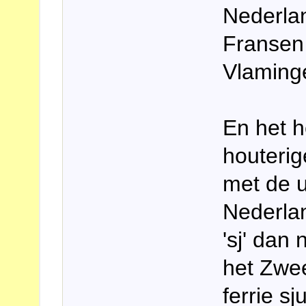
Nederlan
Fransen 
Vlaminge
En het h
houteri
met de u
Nederlan
'sj' dan 
het Zwee
ferrie sj