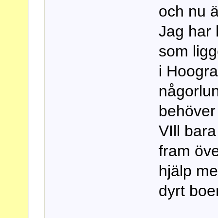
och nu ä
Jag har 
som ligge
i Hoogra
någorlun
behöver 
VIll bar
fram över
hjälp me
dyrt boe