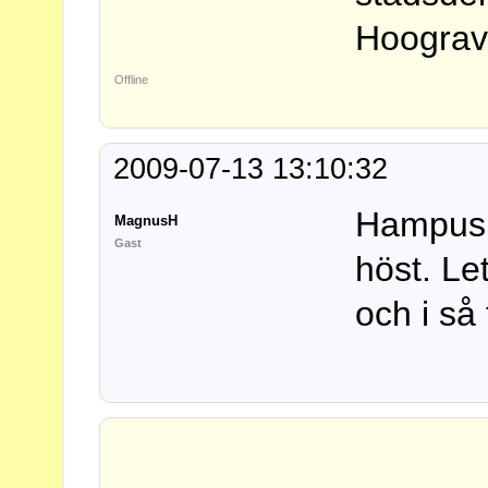
Hoograv
Offline
2009-07-13 13:10:32
Hampus! 
MagnusH
Gast
höst. Le
och i så