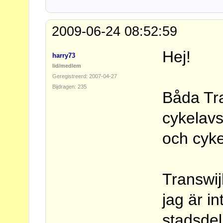
2009-06-24 08:52:59
Hej!
harry73
lid/medlem
Geregistreerd: 2007-04-27
Bijdragen: 235
Båda Tr
cykelavst
och cyke
Transwij
jag är in
stadsdel