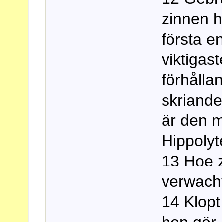
zinnen h
första e
viktigas
förhålla
skriand
är den 
Hippolyt
13 Hoe z
verwacht
14 Klopt
hon gör i