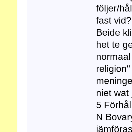
följer/hå
fast vid?
Beide kl
het te g
normaal
religion
meningen
niet wat
5 Förhå
N Bovar
jämföras