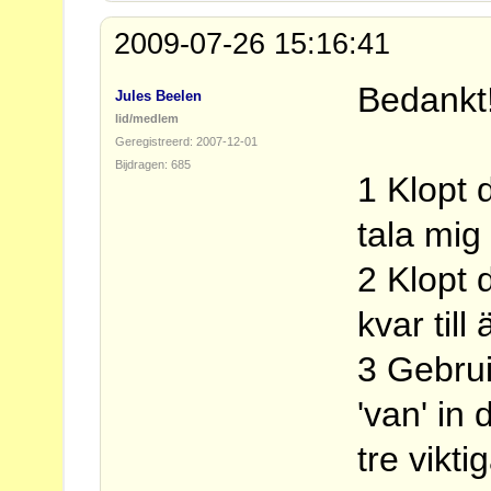
2009-07-26 15:16:41
Bedankt
Jules Beelen
lid/medlem
Geregistreerd: 2007-12-01
Bijdragen: 685
1 Klopt d
tala mig
2 Klopt 
kvar til
3 Gebrui
'van' in 
tre vikt