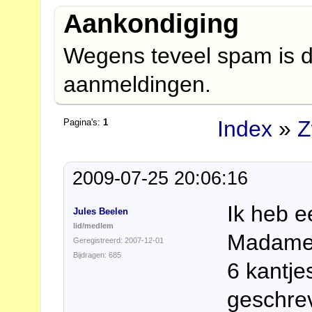
Aankondiging
Wegens teveel spam is d
aanmeldingen.
Index
»
Z
Pagina's:
1
2009-07-25 20:06:16
Ik heb 
Jules Beelen
lid/medlem
Madame 
Geregistreerd: 2007-12-01
Bijdragen: 685
6 kantje
geschrev