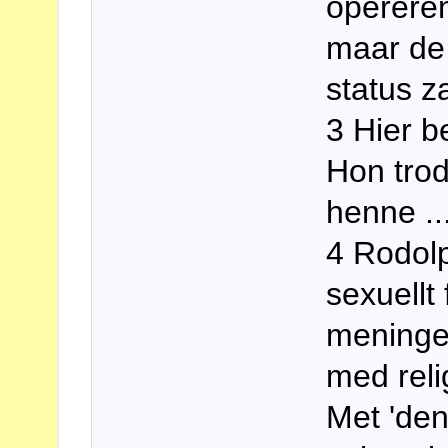
opereren
maar de 
status z
3 Hier b
Hon trod
henne ..
4 Rodolp
sexuellt
meninge
med rel
Met 'den