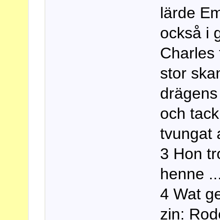
lärde Em
också i 
Charles 
stor ska
drägens j
och tack
tvungat 
3 Hon tr
henne ..
4 Wat ge
zin: Rod