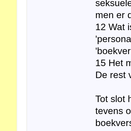
seksuele
men er 
12 Wat i
'persona
'boekver
15 Het m
De rest 
Tot slot 
tevens o
boekver