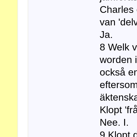
Charles
van 'delv
Ja.
8 Welk v
worden i
också en 
efterso
äktenska
Klopt 'fr
Nee. I.
9 Klopt