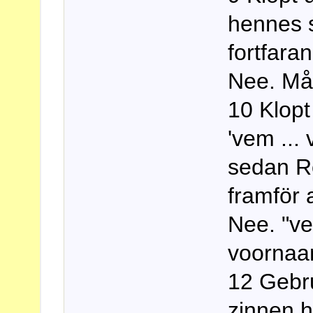
hennes 
fortfara
Nee. Mås
10 Klopt
'vem ...
sedan R
framför 
Nee. "ve
voornaa
12 Gebr
zinnen h