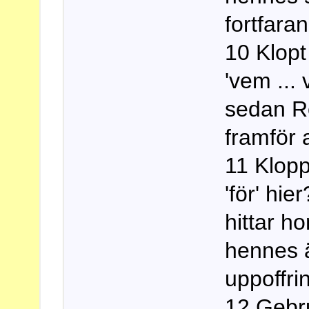
fortfara
10 Klopt
'vem ...
sedan R
framför 
11 Klopp
'för' hi
hittar ho
hennes äl
uppoffri
12 Gebr