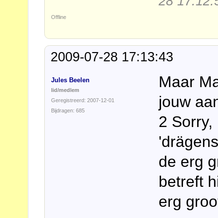
28 17:12:
Offline
2009-07-28 17:13:43
Maar Ma
Jules Beelen
lid/medlem
jouw aan
Geregistreerd: 2007-12-01
Bijdragen: 685
2 Sorry,
'drägens
de erg g
betreft 
erg groo