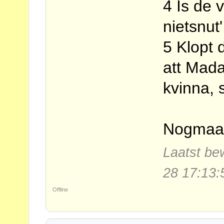
4 Is de 
nietsnut
5 Klopt 
att Mad
kvinna, 
Nogmaal
Laatst be
28 17:13:
Offline