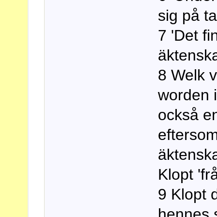
sig på t
7 'Det fi
äktenska
8 Welk v
worden i
också en 
efterso
äktenska
Klopt 'fr
9 Klopt
hennes 