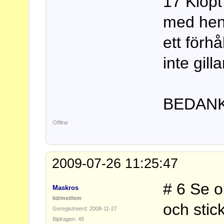
17 Klopt
med henn
ett förh
inte gilla
BEDANKT
Offline
2009-07-26 11:25:47
# 6 Se o
Maskros
lid/medlem
och stic
Geregistreerd: 2008-11-27
Bijdragen: 45