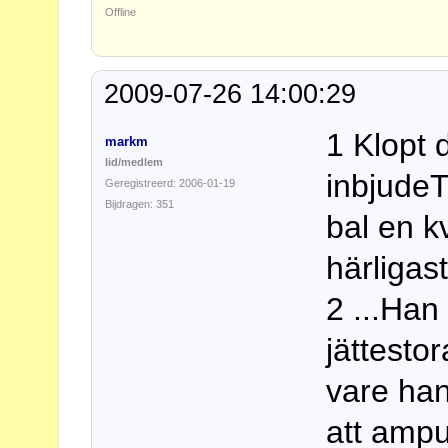
Offline
2009-07-26 14:00:29
1 Klopt 
markm
lid/medlem
inbjudeT
Geregistreerd: 2006-01-19
Bijdragen: 351
bal en k
härligaste
2 ...Han
jättestor
vare han
att ampu