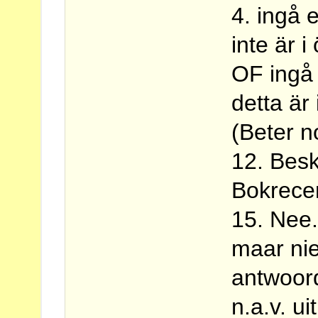
4. ingå e
inte är
OF ingå 
detta är
(Beter no
12. Besk
Bokrecen
15. Nee.
maar nie
antwoor
n.a.v. u