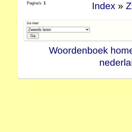
Index
»
Z
Pagina's:
1
Ga naar
Woordenboek hom
nederl