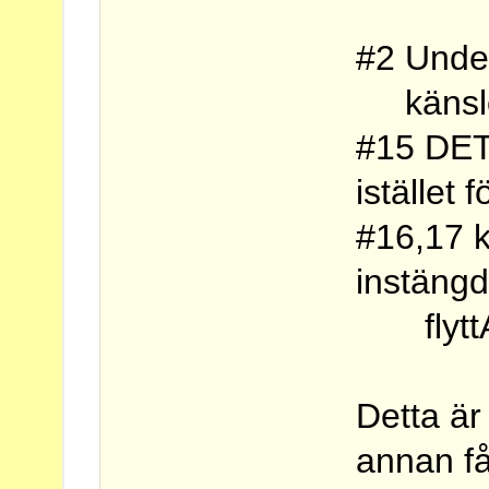
#2 Under
känslo
#15 DET
istället
#16,17 
instängd
flyttAr,
Detta är
annan får