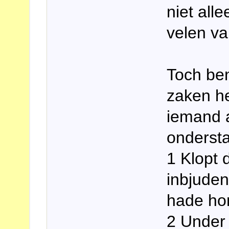
niet all
velen va
Toch ben
zaken he
iemand 
onderst
1 Klopt 
inbjuden
hade hon 
2 Under 