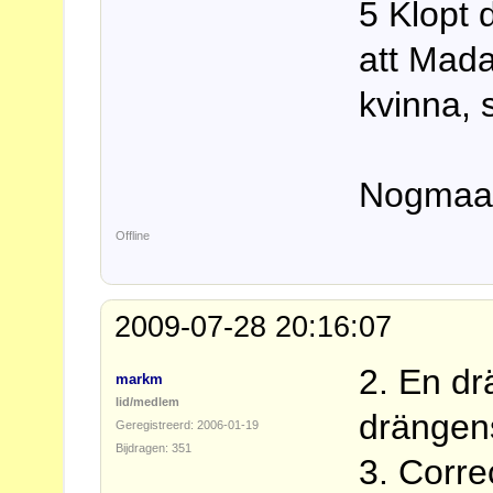
5 Klopt 
att Mad
kvinna, 
Nogmaal
Offline
2009-07-28 20:16:07
2. En dr
markm
lid/medlem
drängens
Geregistreerd: 2006-01-19
Bijdragen: 351
3. Corre