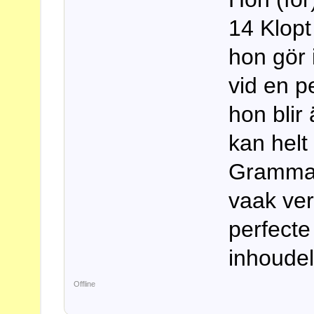
14 Klopt
hon gör i
vid en p
hon blir
kan helt 
Grammati
vaak ve
perfecte
inhoudel
Offline