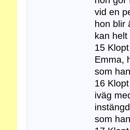
vid en p
hon blir
kan helt 
15 Klopt
Emma, ha
som han
16 Klopt 
iväg me
instängd 
som han i