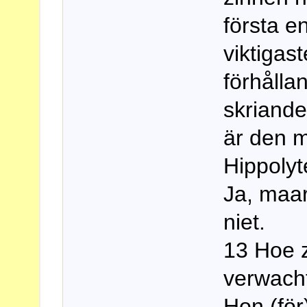
första e
viktigas
förhålla
skriand
är den 
Hippolyt
Ja, maar
niet.
13 Hoe z
verwacht
Hon (för