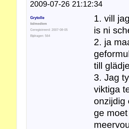
2009-07-26 21:12:34
1. vill 
Grytolle
lid/medlem
is ni sc
Geregistreerd: 2007-08-05
Bijdragen: 564
2. ja ma
geformul
till gläd
3. Jag ty
viktiga 
onzijdig
ge moet 
meervo