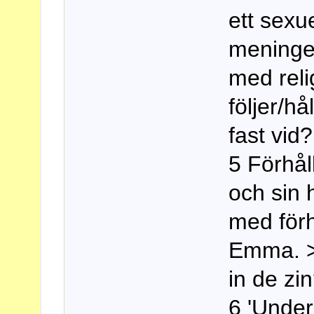
ett sexu
meninge
med rel
följer/hå
fast vid?
5 Förhål
och sin 
med förh
Emma. > 
in de zi
6 'Under