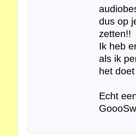
audiobe
dus op j
zetten!!
Ik heb e
als ik p
het doe
Echt ee
GoooSwe