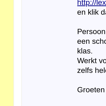
http://l
en klik 
Persoonli
een scho
klas.
Werkt vo
zelfs he
Groeten 