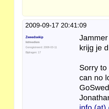
2009-09-17 20:41:09
Jammer .
Zweedsekip
lid/medlem
krijg je di
Geregistreerd: 2008-03-11
Bijdragen: 17
Sorry to
can no l
GoSwedis
Jonathan
info (at