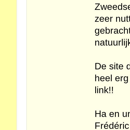
Zweedse
zeer nut
gebracht
natuurli
De site d
heel erg
link!!
Ha en u
Frédéric