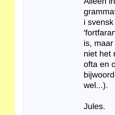
Alleen i
grammat
i svensk
'fortfar
is, maar 
niet het 
ofta en
bijwoord
wel...).
Jules.