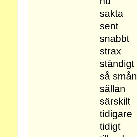
nu
sakta
sent
snabbt
strax
ständigt
så små
sällan
särskilt
tidigare
tidigt