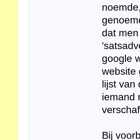
noemde, 
genoemd
dat men
'satsadv
google 
website
lijst va
iemand m
verscha
Bij voor