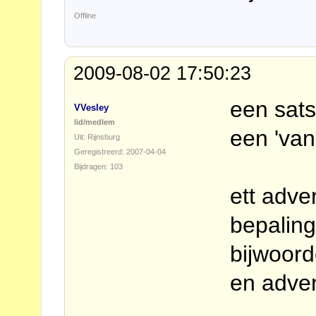
Offline
2009-08-02 17:50:23
een sats
VVesley
lid/medlem
een 'van
Uit: Rijnsburg
Geregistreerd: 2007-04-04
Bijdragen: 103
ett adver
bepaling
bijwoord
en adver