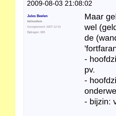
2009-08-03 21:08:02
Maar gel
Jules Beelen
lid/medlem
wel (gel
Geregistreerd: 2007-12-01
Bijdragen: 685
de (wand
'fortfara
- hoofdz
pv.
- hoofdz
onderwe
- bijzin: