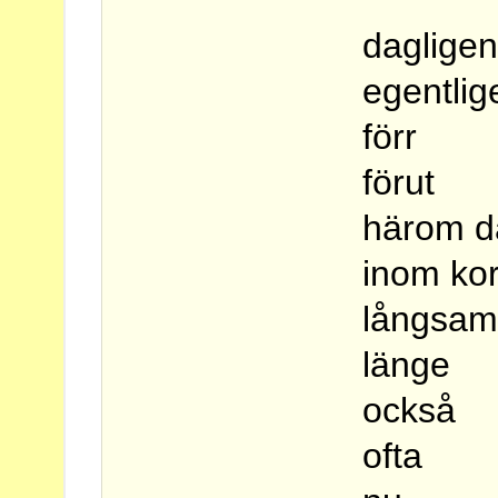
daglige
egentlig
förr
förut
härom d
inom kor
långsam
länge
också
ofta