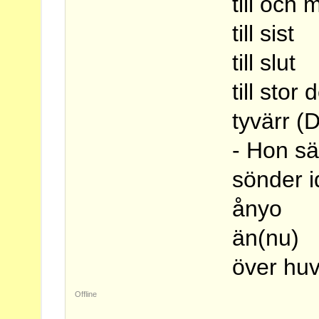
till och
till sist
till slut
till stor 
tyvärr (
- Hon sä
sönder i
ånyo
än(nu)
över huv
Offline