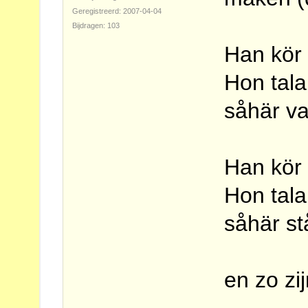
Geregistreerd: 2007-04-04
Bijdragen: 103
Han kö
Hon tala
såhär va
Han kör 
Hon tala
såhär st
en zo zi