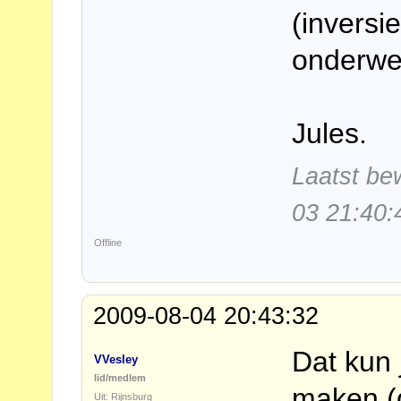
(inversi
onderwer
Jules.
Laatst be
03 21:40:
Offline
2009-08-04 20:43:32
Dat kun 
VVesley
lid/medlem
maken (
Uit: Rijnsburg