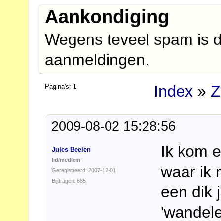
Aankondiging
Wegens teveel spam is d
aanmeldingen.
Index
»
Z
Pagina's:
1
2009-08-02 15:28:56
Ik kom 
Jules Beelen
lid/medlem
waar ik 
Geregistreerd: 2007-12-01
Bijdragen: 685
een dik 
'wandele