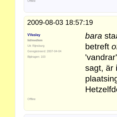
Offline
2009-08-03 18:57:19
bara
staa
VVesley
lid/medlem
betreft
o
Uit: Rijnsburg
Geregistreerd: 2007-04-04
'vandrar
Bijdragen: 103
sagt, är
plaatsin
Hetzelf
Offline