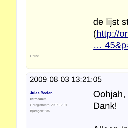
de lijst 
(
http://
… 45&p
Offline
2009-08-03 13:21:05
Oohjah, 
Jules Beelen
lid/medlem
Dank!
Geregistreerd: 2007-12-01
Bijdragen: 685