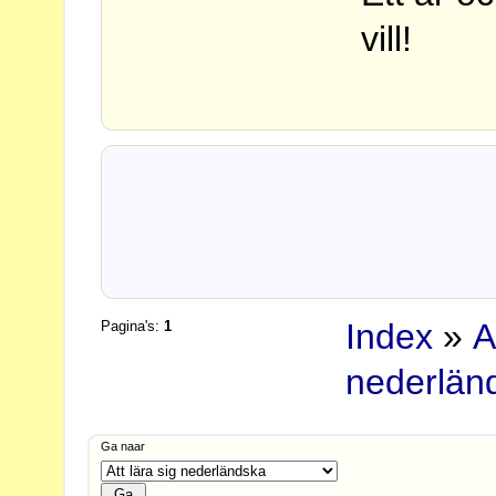
vill!
Index
»
A
Pagina's:
1
nederlän
Ga naar