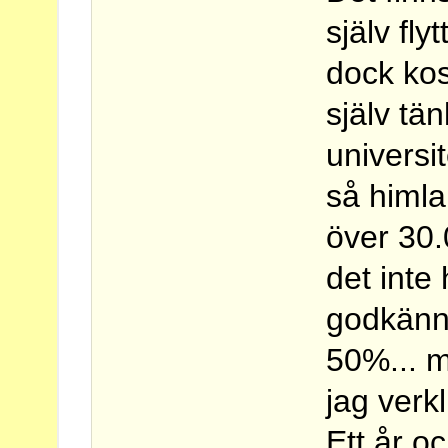
själv fl
dock kos
själv tän
universi
så himla
över 30.
det inte
godkänn
50%... 
jag verk
Ett år 