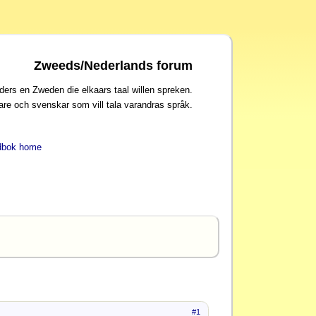
Zweeds/Nederlands forum
ders en Zweden die elkaars taal willen spreken.
are och svenskar som vill tala varandras språk.
dbok home
#1