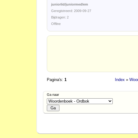
juniorlid/juniormedlem
Geregistreerd: 2009-09-27
Bijdragen: 2
Offline
Pagina's:
1
Index
»
Woor
Ga naar