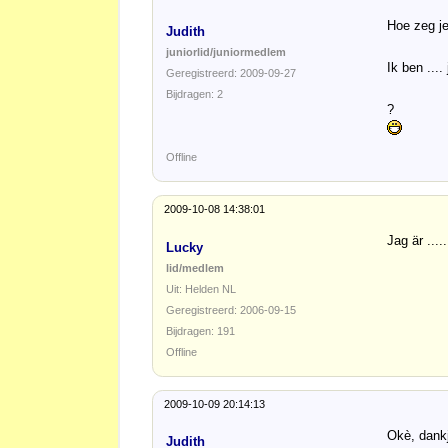
Hoe zeg je
Judith
juniorlid/juniormedlem
Ik ben .... 
Geregistreerd: 2009-09-27
Bijdragen: 2
?
Offline
2009-10-08 14:38:01
Jag är .....
Lucky
lid/medlem
Uit: Helden NL
Geregistreerd: 2006-09-15
Bijdragen: 191
Offline
2009-10-09 20:14:13
Okè, dank
Judith