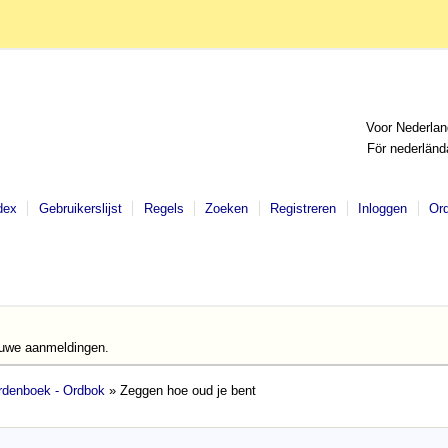
Voor Nederlan
För nederländ
dex
Gebruikerslijst
Regels
Zoeken
Registreren
Inloggen
Or
euwe aanmeldingen.
denboek - Ordbok
» Zeggen hoe oud je bent