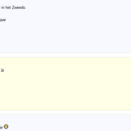
 in het Zweeds:
jaar
 år
je