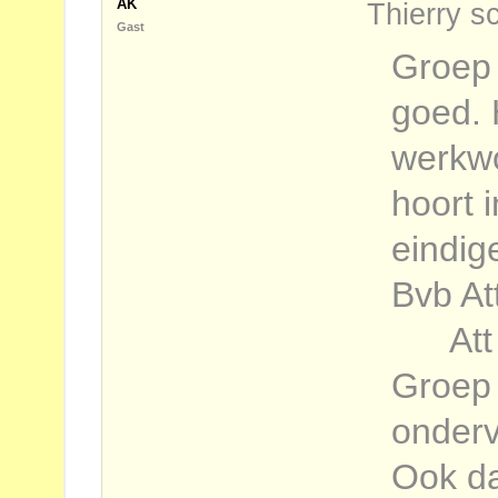
AK
Thierry s
Gast
Groep 
goed. 
werkwo
hoort i
eindig
Bvb At
Att L
Groep 
onderv
Ook da