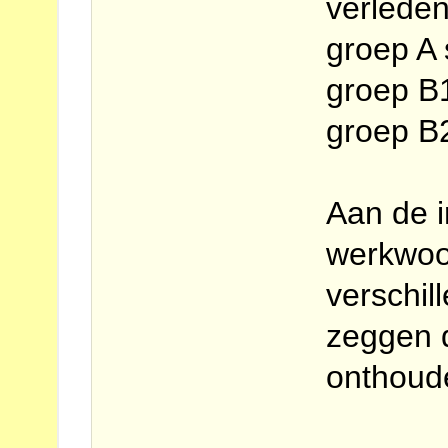
verleden
groep A
groep B1
groep B
Aan de i
werkwoor
verschil
zeggen 
onthoud