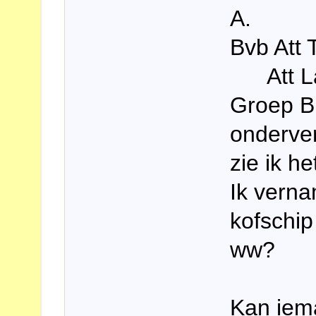
A.
Bvb Att 
Att Läs
Groep B
onderver
zie ik he
Ik verna
kofschip
ww?
Kan iem