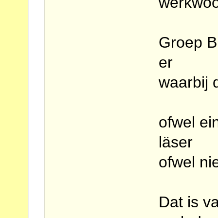
werkwoo
Groep B
er
waarbij
ofwel ein
läser
ofwel nie
Dat is v