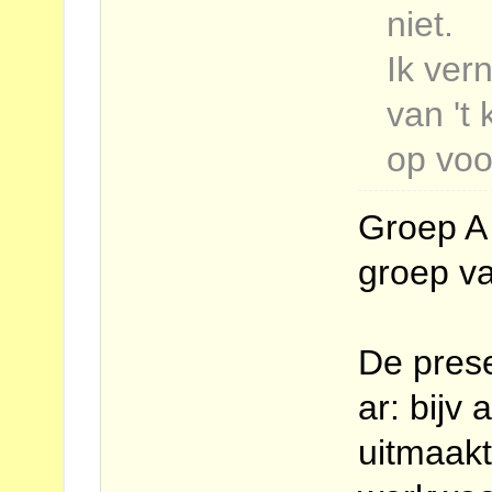
niet.
Ik ver
van 't
op voo
Groep A 
groep v
De prese
ar: bijv 
uitmaakt