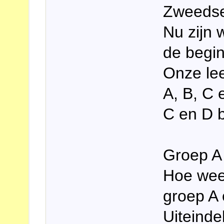
Zweedse
Nu zijn 
de begi
Onze lee
A, B, C 
C en D b
Groep A 
Hoe weet
groep A 
Uiteinde