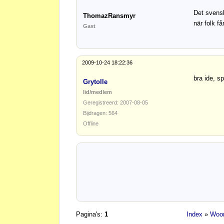
Det svenska
ThomazRansmyr
när folk f
Gast
2009-10-24 18:22:36
bra ide, s
Grytolle
lid/medlem
Geregistreerd: 2007-08-05
Bijdragen: 564
Offline
Pagina's:
1
Index
»
Woor