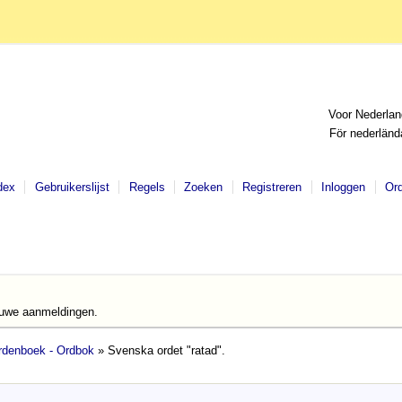
Voor Nederlan
För nederländ
dex
Gebruikerslijst
Regels
Zoeken
Registreren
Inloggen
Or
euwe aanmeldingen.
denboek - Ordbok
» Svenska ordet "ratad".