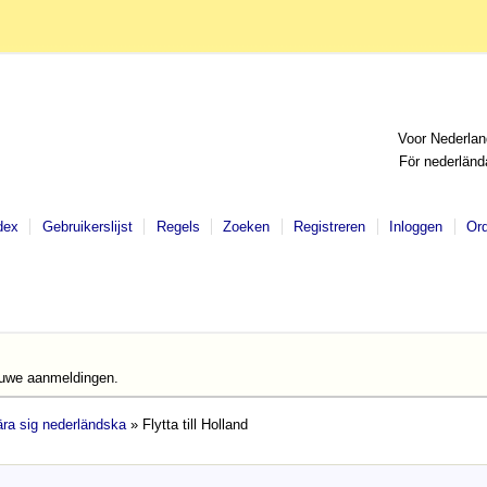
Voor Nederlan
För nederländ
dex
Gebruikerslijst
Regels
Zoeken
Registreren
Inloggen
Or
euwe aanmeldingen.
lära sig nederländska
» Flytta till Holland