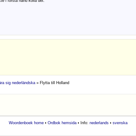
te i första hand kolla det.
lära sig nederländska
» Flytta till Holland
Woordenboek home
•
Ordbok hemsida
• Info:
nederlands
•
svenska