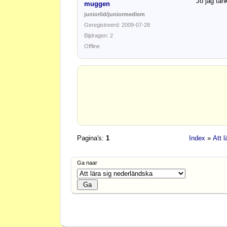
Jo jag tänk
muggen
juniorlid/juniormedlem
Geregistreerd: 2009-07-28
Bijdragen: 2
Offline
Pagina's:
1
Index
»
Att 
Ga naar