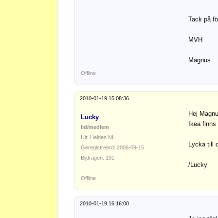
Tack på fö
MVH
Magnus
Offline
2010-01-19 15:08:36
Hej Magnu
Lucky
Ikea finns
lid/medlem
Uit: Helden NL
Lycka till
Geregistreerd: 2006-09-15
Bijdragen: 191
/Lucky
Offline
2010-01-19 16:16:00