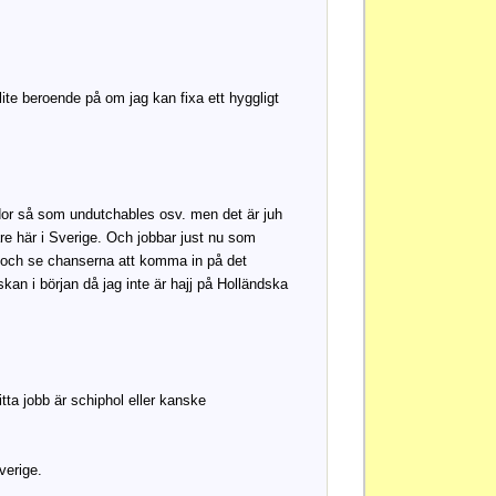
 lite beroende på om jag kan fixa ett hyggligt
bsidor så som undutchables osv. men det är juh
re här i Sverige. Och jobbar just nu som
nt och se chanserna att komma in på det
kan i början då jag inte är hajj på Holländska
ta jobb är schiphol eller kanske
verige.