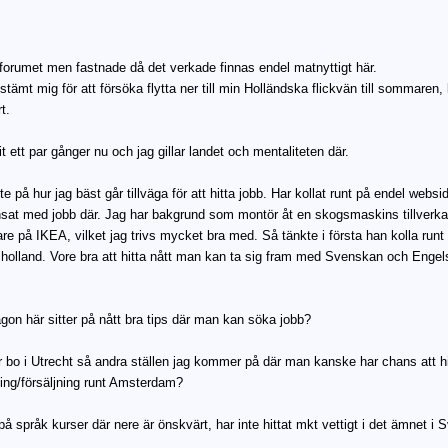
forumet men fastnade då det verkade finnas endel matnyttigt här.
stämt mig för att försöka flytta ner till min Holländska flickvän till sommaren,
t.
it ett par gånger nu och jag gillar landet och mentaliteten där.
ite på hur jag bäst går tillväga för att hitta jobb. Har kollat runt på endel we
nsat med jobb där. Jag har bakgrund som montör åt en skogsmaskins tillverka
are på IKEA, vilket jag trivs mycket bra med. Så tänkte i första han kolla ru
i holland. Vore bra att hitta nått man kan ta sig fram med Svenskan och Engels
on här sitter på nått bra tips där man kan söka jobb?
bo i Utrecht så andra ställen jag kommer på där man kanske har chans att hit
ing/försäljning runt Amsterdam?
på språk kurser där nere är önskvärt, har inte hittat mkt vettigt i det ämnet i S