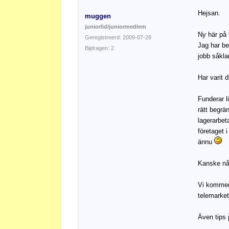
Hejsan.
muggen
juniorlid/juniormedlem
Ny här på 
Geregistreerd: 2009-07-28
Jag har be
Bijdragen: 2
jobb såklar
Har varit d
Funderar l
rätt begrä
lagerarbet
företaget 
ännu
Kanske någ
Vi kommer 
telemarket
Även tips 