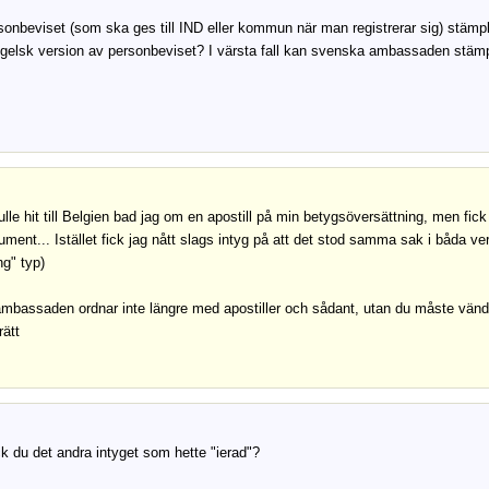
onbeviset (som ska ges till IND eller kommun när man registrerar sig) stämpla
gelsk version av personbeviset? I värsta fall kan svenska ambassaden stämp
ulle hit till Belgien bad jag om en apostill på min betygsöversättning, men fic
ument... Istället fick jag nått slags intyg på att det stod samma sak i båda ve
ng" typ)
bassaden ordnar inte längre med apostiller och sådant, utan du måste vända 
rätt
ick du det andra intyget som hette "ierad"?