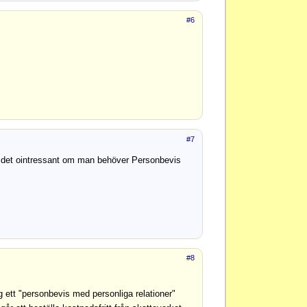
#6
#7
å är det ointressant om man behöver Personbevis
#8
ett "personbevis med personliga relationer"