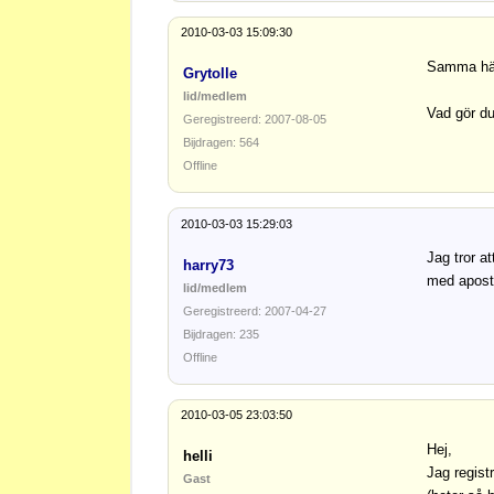
2010-03-03 15:09:30
Samma här.
Grytolle
lid/medlem
Vad gör du
Geregistreerd: 2007-08-05
Bijdragen: 564
Offline
2010-03-03 15:29:03
Jag tror a
harry73
med aposti
lid/medlem
Geregistreerd: 2007-04-27
Bijdragen: 235
Offline
2010-03-05 23:03:50
Hej,
helli
Jag regist
Gast