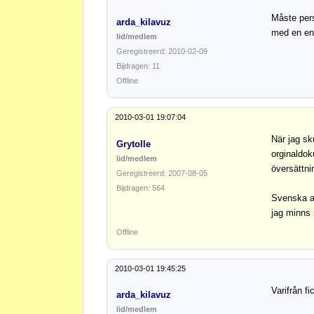
Måste pers
arda_kilavuz
med en en
lid/medlem
Geregistreerd: 2010-02-09
Bijdragen: 11
Offline
2010-03-01 19:07:04
När jag sk
Grytolle
orginaldok
lid/medlem
översättni
Geregistreerd: 2007-08-05
Bijdragen: 564
Svenska am
jag minns 
Offline
2010-03-01 19:45:25
Varifrån f
arda_kilavuz
lid/medlem