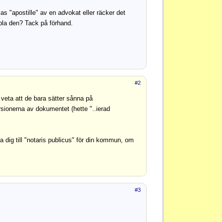
s "apostille" av en advokat eller räcker det
la den? Tack på förhand.
#2
k veta att de bara sätter sånna på
rsionerna av dokumentet (hette "..ierad
dig till "notaris publicus" för din kommun, om
#3