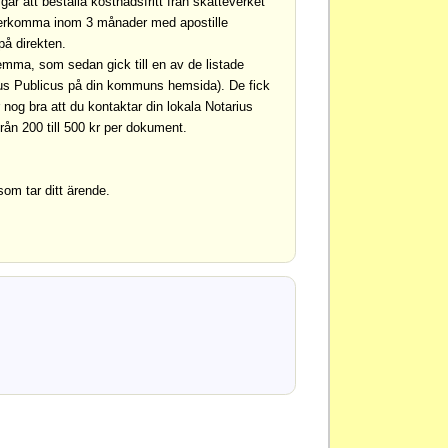
r att beställa kostnadsfritt från skatteverket
 återkomma inom 3 månader med apostille
på direkten.
emma, som sedan gick till en av de listade
ius Publicus på din kommuns hemsida). De fick
og bra att du kontaktar din lokala Notarius
rån 200 till 500 kr per dokument.
som tar ditt ärende.