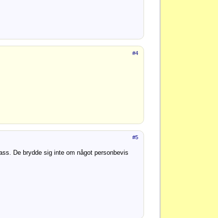
#4
#5
ass. De brydde sig inte om något personbevis