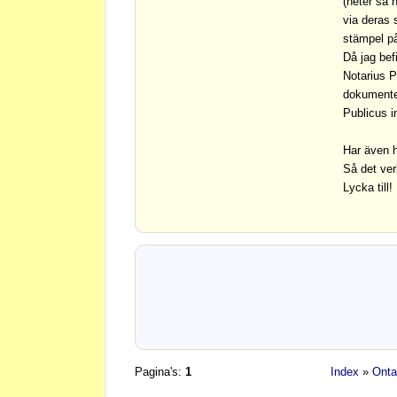
(heter så 
via deras 
stämpel på
Då jag bef
Notarius 
dokumentet
Publicus i
Har även h
Så det ver
Lycka till!
Pagina's:
1
Index
»
Onta