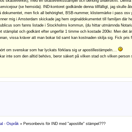
hos skatteverket), med en skatteverksstämpel och behörig underskrift. Denna gå
servicejour (se hemsida). IND-kontoret godkände denna tillfälligt, jag skulle
 dokumentet, men fick all behörighet, BSB-nummer, klistermärke i pass osv 
inner mig i Amsterdam skickade jag hem orginaldokumentet till familjen där h
Publicus som fanns listade i Stockholms kommun, (du hittar utmämnda Notar
 stämplat och godkänt efter ungerfär 1 timme och kostade 200kr. Men det är n
nnan, vissa kräver att man bokar tid samt kan kostnaden skilja sig. Fick pris f
ört om svenskar som har lyckats förklara sig ur apostillestämpeln....
kar inte som den alltid behövs, beror säkert på vilken stad och vilken person 
al - Ospråk
» Personbevis för IND med "apostille" stämpel???