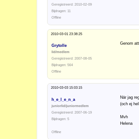
Geregistreerd: 2010-02-09
Bijdragen: 11
Offline
2010-03-01 23:38:25
Genom att
Grytolle
lid/medlem
Geregistreerd: 2007-08-05
Bijdragen: 564
Offline
2010-03-03 15:03:15
När jag re
h_e_l_e_n_a
(och ej he
juniorlid/juniormedlem
Geregistreerd: 2007-06-19
Mvh
Bijdragen: 5
Helena
Offline