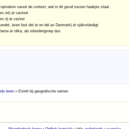
 opmaken vanuit de context; wat in dit geval tussen haakjes staat
om ort) är vackert
om ö) är vacker
landet, även fast det är en del av Danmark) är självständigt
öarna är olika; als eilandengroep dus
ds leren
» En/ett bij geografische namen
Woordenboek home
•
Ordbok hemsida
• Info:
nederlands
•
svenska