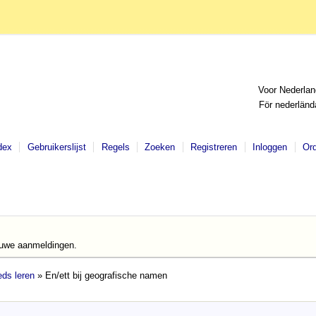
Voor Nederlan
För nederländ
dex
Gebruikerslijst
Regels
Zoeken
Registreren
Inloggen
Or
euwe aanmeldingen.
ds leren
» En/ett bij geografische namen