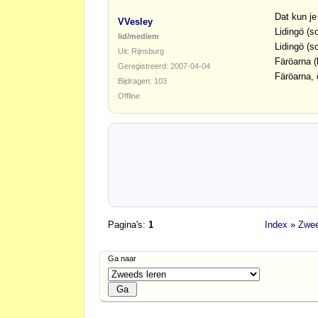
Dat kun je
VVesley
Lidingö (s
lid/medlem
Lidingö (s
Uit: Rijnsburg
Färöarna (
Geregistreerd: 2007-04-04
Färöarna, 
Bijdragen: 103
Offline
Pagina's:
1
Index
»
Zwee
Ga naar