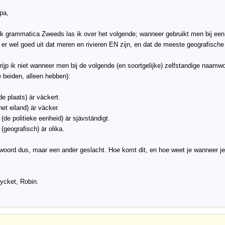
ppa,
k grammatica Zweeds las ik over het volgende; wanneer gebruikt men bij een
er wel goed uit dat meren en rivieren EN zijn, en dat de meeste geografisch
rijp ik niet wanneer men bij de volgende (en soortgelijke) zelfstandige naamw
 beiden, alleen hebben):
de plaats) är väckert.
het eiland) är väcker.
 (de politieke eenheid) är sjävständigt.
 (geografisch) är olika.
woord dus, maar een ander geslacht. Hoe komt dit, en hoe weet je wanneer je
ycket, Robin.