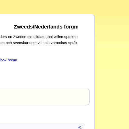
Zweeds/Nederlands forum
ders en Zweden die elkaars taal willen spreken.
are och svenskar som vill tala varandras språk.
dbok home
#1