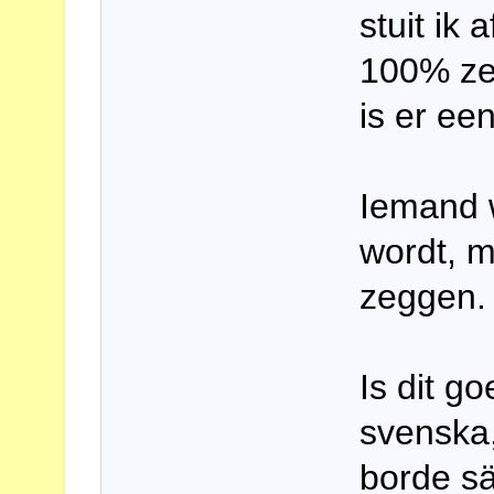
stuit ik 
100% zek
is er ee
Iemand 
wordt, m
zeggen.
Is dit go
svenska,
borde s