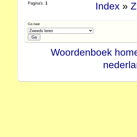
Index
»
Z
Pagina's:
1
Ga naar
Woordenboek hom
nederl