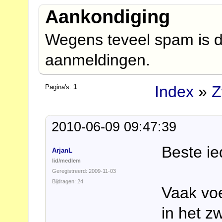
Aankondiging
Wegens teveel spam is d
aanmeldingen.
Index
»
Z
Pagina's:
1
2010-06-09 09:47:39
Beste ie
ArjanL
lid/medlem
Geregistreerd: 2009-11-03
Bijdragen: 24
Vaak vo
in het z