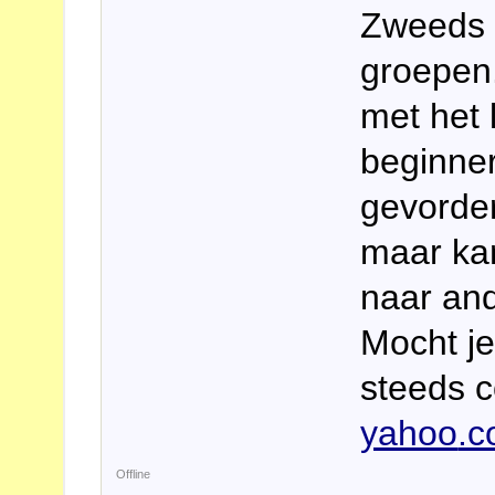
Zweeds a
groepen.
met het 
beginne
gevorder
maar ka
naar and
Mocht je
steeds c
yahoo
.
Offline