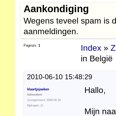
Aankondiging
Wegens teveel spam is d
aanmeldingen.
Index
»
Z
Pagina's:
1
in België
2010-06-10 15:48:29
Hallo,
klaartjejaeken
lid/medlem
Geregistreerd: 2008-06-25
Bijdragen: 11
Mijn naa