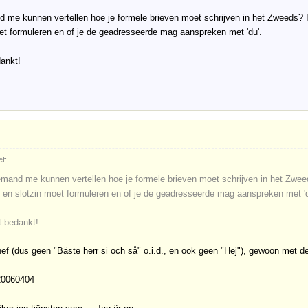
 me kunnen vertellen hoe je formele brieven moet schrijven in het Zweeds? I
et formuleren en of je de geadresseerde mag aanspreken met 'du'.
ankt!
f:
emand me kunnen vertellen hoe je formele brieven moet schrijven in het Zwee
- en slotzin moet formuleren en of je de geadresseerde mag aanspreken met 'd
t bedankt!
f (dus geen "Bäste herr si och så" o.i.d., en ook geen "Hej"), gewoon met de de
20060404