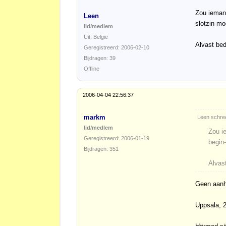
Zou iemand
Leen
slotzin mo
lid/medlem
Uit: België
Alvast bed
Geregistreerd: 2006-02-10
Bijdragen: 39
Offline
2006-04-04 22:56:37
markm
Leen schree
lid/medlem
Zou i
Geregistreerd: 2006-01-19
begin
Bijdragen: 351
Alvas
Geen aanhe
Uppsala, 