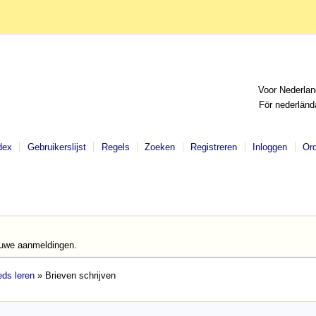
Voor Nederlan
För nederländ
dex
Gebruikerslijst
Regels
Zoeken
Registreren
Inloggen
Or
euwe aanmeldingen.
ds leren
» Brieven schrijven