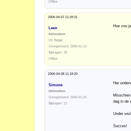
Offline
2006-04-07 21:28:31
Hoe zou je
Leen
lid/medlem
Uit: België
Geregistreerd: 2006-02-10
Bijdragen: 39
Offline
2006-04-08 11:18:20
Har underv
Simone
lid/medlem
Misschien 
Geregistreerd: 2006-01-24
dag in de 
Bijdragen: 13
Under veck
Succes!