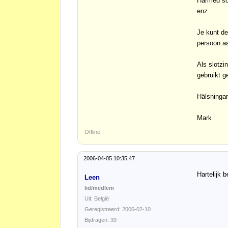
Härmed sök
enz.
Je kunt de
persoon aa
Als slotzin
gebruikt g
Hälsningar
Mark
Offline
2006-04-05 10:35:47
Hartelijk 
Leen
lid/medlem
Uit: België
Geregistreerd: 2006-02-10
Bijdragen: 39