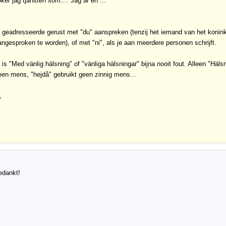
er jag tjänsten som.... Jag är en ...
 geadresseerde gerust met "du" aanspreken (tenzij het iemand van het koninklijk
ngesproken te worden), of met "ni", als je aan meerdere personen schrijft.
 is "Med vänlig hälsning" of "vänliga hälsningar" bijna nooit fout. Alleen "Hälsn
een mens, "hejdå" gebruikt geen zinnig mens...
,
bedankt!