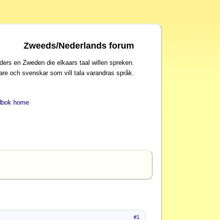
Zweeds/Nederlands forum
ders en Zweden die elkaars taal willen spreken.
are och svenskar som vill tala varandras språk.
dbok home
#1