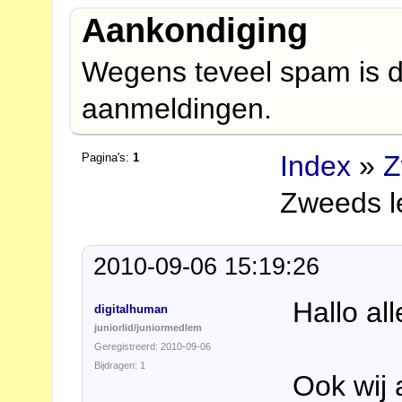
Aankondiging
Wegens teveel spam is d
aanmeldingen.
Index
»
Z
Pagina's:
1
Zweeds le
2010-09-06 15:19:26
Hallo al
digitalhuman
juniorlid/juniormedlem
Geregistreerd: 2010-09-06
Bijdragen: 1
Ook wij 