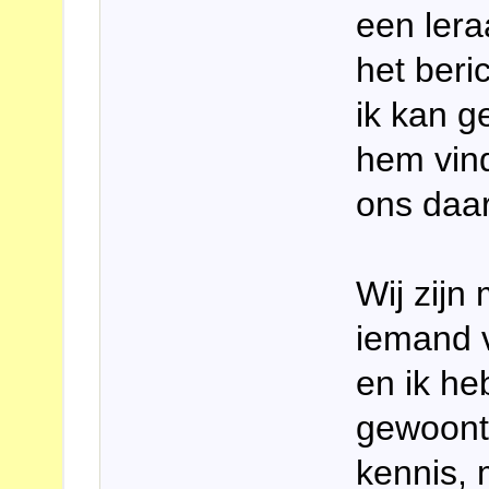
een lera
het ber
ik kan g
hem vind
ons daa
Wij zijn
iemand v
en ik he
gewoont
kennis,