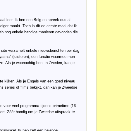
aal leer. Ik ben een Belg en spreek dus al
iger maakt. Toch is dit de eerste maal dat ik
 heb nog enkele handige manieren gevonden die
e site verzamelt enkele nieuwsberichten per dag
Lyssna" (luisteren); een functie waarmee men
e. Als je woonachtig bent in Zweden, kan je
 te kijken. Als je Engels van een goed niveau
ns series of films bekijkt, dan kan je Zweedse
je voor veel programma tijdens primetime (16-
oort. Zéér handig om je Zweedse uitspraak te
ndswinkel. Ik heb zelf een heleboel