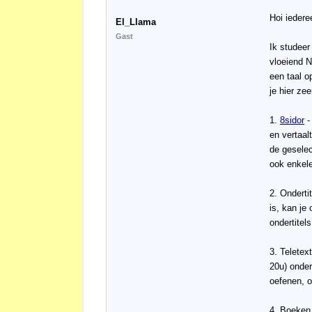
Hoi iedere
El_Llama
Gast
Ik studeer
vloeiend N
een taal o
je hier ze
1.
8sidor
-
en vertaal
de geselec
ook enkele
2. Onderti
is, kan je
ondertite
3. Teletex
20u) onder
oefenen, o
4. Boeken 