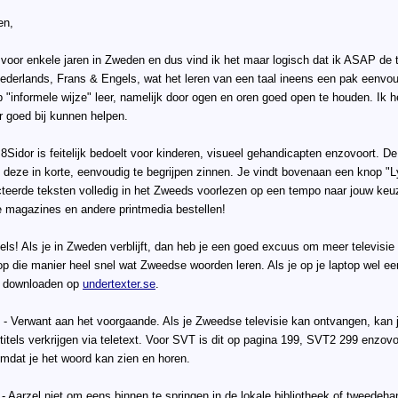
en,
 voor enkele jaren in Zweden en dus vind ik het maar logisch dat ik ASAP de t
ederlands, Frans & Engels, wat het leren van een taal ineens een pak eenvoud
p "informele wijze" leer, namelijk door ogen en oren goed open te houden. Ik
er goed bij kunnen helpen.
 8Sidor is feitelijk bedoelt voor kinderen, visueel gehandicapten enzovoort. D
t deze in korte, eenvoudig te begrijpen zinnen. Je vindt bovenaan een knop "
teerde teksten volledig in het Zweeds voorlezen op een tempo naar jouw keuz
 magazines en andere printmedia bestellen!
tels! Als je in Zweden verblijft, dan heb je een goed excuus om meer televisie
 op die manier heel snel wat Zweedse woorden leren. Als je op je laptop wel ee
ls downloaden op
undertexter.se
.
t - Verwant aan het voorgaande. Als je Zweedse televisie kan ontvangen, kan 
titels verkrijgen via teletext. Voor SVT is dit op pagina 199, SVT2 299 enzov
mdat je het woord kan zien en horen.
- Aarzel niet om eens binnen te springen in de lokale bibliotheek of tweedeha