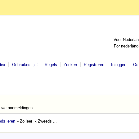
Voor Nederlan
För nederländ
dex
Gebruikerslijst
Regels
Zoeken
Registreren
Inloggen
Or
euwe aanmeldingen.
ds leren
» Zo leer ik Zweeds ...