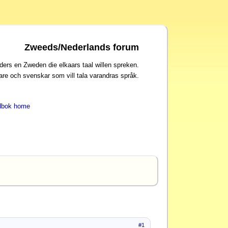
Zweeds/Nederlands forum
ders en Zweden die elkaars taal willen spreken.
are och svenskar som vill tala varandras språk.
dbok home
#1