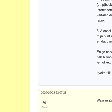
(strip)boe
interesser
vertalen di
radio.
5. Alcohol
mijn punt 
en dat van
Enige nade
heb bijvoo
-en of -ett
Lycka till!
2010-10-29 22:07:21
Waar in Zw
jag
Gast