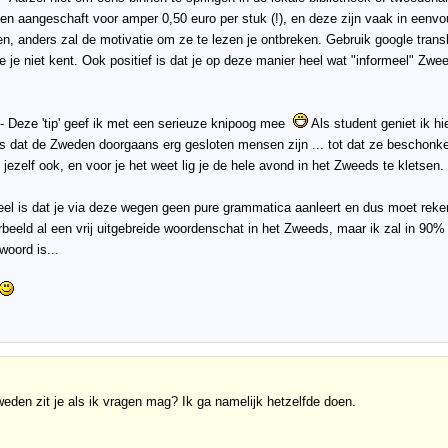
ken aangeschaft voor amper 0,50 euro per stuk (!), en deze zijn vaak in een
en, anders zal de motivatie om ze te lezen je ontbreken. Gebruik google trans
e je niet kent. Ook positief is dat je op deze manier heel wat "informeel" Zweeds
 - Deze 'tip' geef ik met een serieuze knipoog mee
Als student geniet ik hi
is dat de Zweden doorgaans erg gesloten mensen zijn ... tot dat ze beschonk
 jezelf ook, en voor je het weet lig je de hele avond in het Zweeds te kletsen
el is dat je via deze wegen geen pure grammatica aanleert en dus moet reke
rbeeld al een vrij uitgebreide woordenschat in het Zweeds, maar ik zal in 90
 woord is...
eden zit je als ik vragen mag? Ik ga namelijk hetzelfde doen.