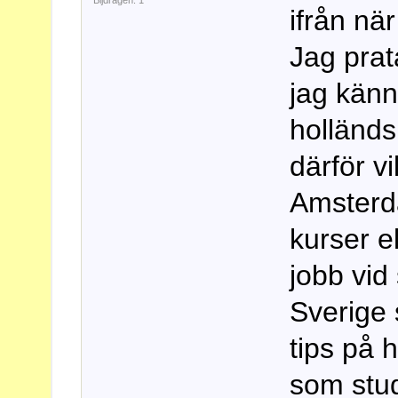
Bijdragen: 1
ifrån när
Jag pra
jag känn
holländs
därför vil
Amsterd
kurser e
jobb vid
Sverige 
tips på 
som stud