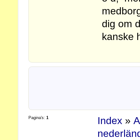
medborgar
dig om d
kanske 
Index
»
A
Pagina's:
1
nederlän