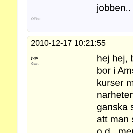
jobben.
Offline
2010-12-17 10:21:55
hej hej,
jojo
Gast
bor i Am
kurser m
narheten
ganska s
att man 
o d, men