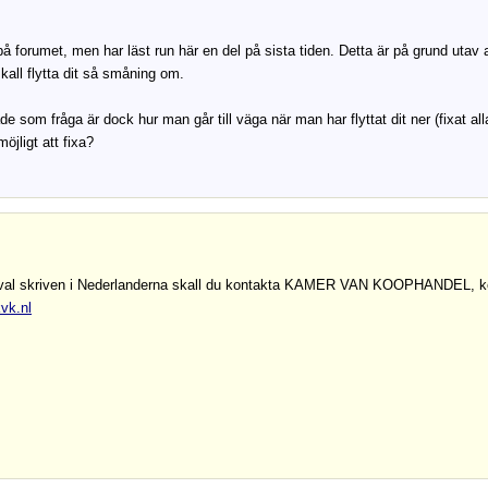
på forumet, men har läst run här en del på sista tiden. Detta är på grund utav a
skall flytta dit så småning om.
de som fråga är dock hur man går till väga när man har flyttat dit ner (fixat all
öjligt att fixa?
 val skriven i Nederlanderna skall du kontakta KAMER VAN KOOPHANDEL, koll
vk.nl