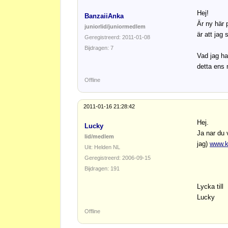
Hej!
BanzaiiAnka
Är ny här 
juniorlid/juniormedlem
är att jag 
Geregistreerd: 2011-01-08
Bijdragen: 7
Vad jag ha
detta ens m
Offline
2011-01-16 21:28:42
Hej.
Lucky
Ja nar du
lid/medlem
jag)
www.k
Uit: Helden NL
Geregistreerd: 2006-09-15
Bijdragen: 191
Lycka till
Lucky
Offline