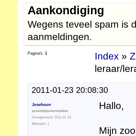
Aankondiging
Wegens teveel spam is d
aanmeldingen.
Index
»
Z
Pagina's:
1
leraar/le
2011-01-23 20:08:30
Hallo,
Josefsson
juniorlid/juniormedlem
Geregistreerd: 2011-01-23
Bijdragen: 1
Mijn zoo