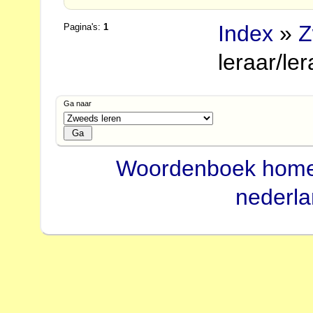
Index
»
Z
Pagina's:
1
leraar/le
Ga naar
Woordenboek hom
nederl