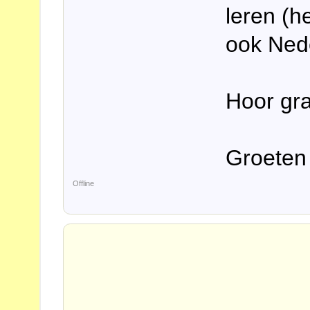
leren (h
ook Nede
Hoor gr
Groeten
Offline