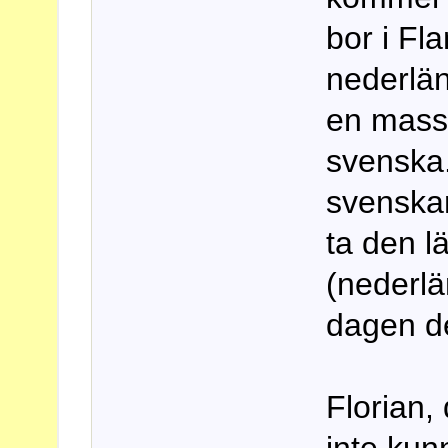
bor i Fl
nederlä
en massa
svenska.
svenskan
ta den l
(nederl
dagen de
Florian, 