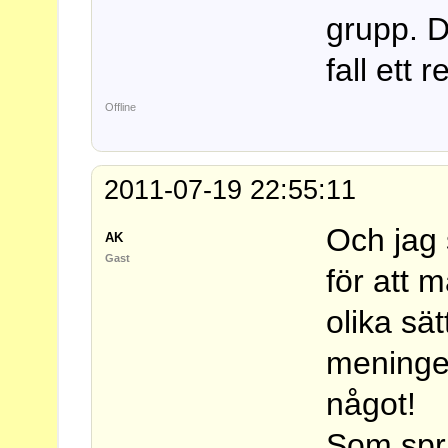
grupp. D
fall ett r
Offline
2011-07-19 22:55:11
Och jag s
AK
Gast
för att 
olika sät
meningen
något!
Som språ