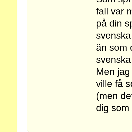
fall var
på din s
svenska 
än som d
svensk
Men jag 
ville få
(men det
dig som