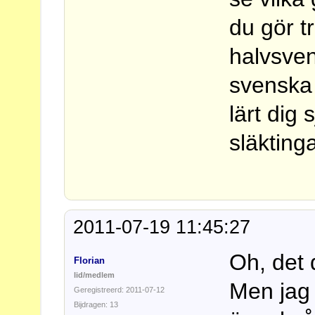
du gör t
halvsven
svenska
lärt dig
släkting
2011-07-19 11:45:27
Oh, det 
Florian
lid/medlem
Men jag 
Geregistreerd: 2011-07-12
Bijdragen: 13