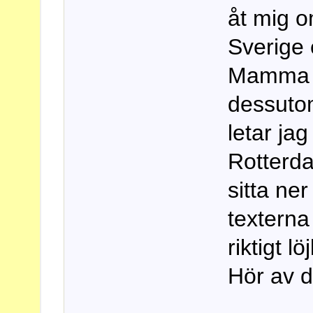
åt mig o
Sverige
Mamma är
dessutom
letar jag
Rotterda
sitta ne
texterna
riktigt lö
Hör av d