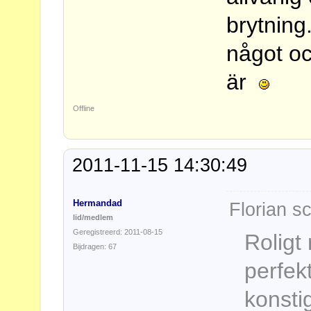
brytning
något o
är
Offline
2011-11-15 14:30:49
Hermandad
Florian s
lid/medlem
Geregistreerd: 2011-08-15
Roligt 
Bijdragen: 67
perfekt
konstig