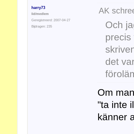
harry73
AK schree
lid/medlem
Geregistreerd: 2007-04-27
Och jag
Bijdragen: 235
precis
skriven
det va
förolä
Om man k
"ta inte 
känner a