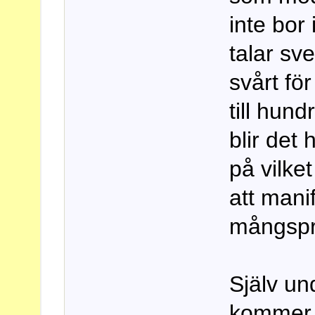
inte bor
talar sve
svårt fö
till hun
blir det 
på vilke
att mani
mångspr
Själv un
kommer a