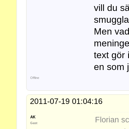
vill du s
smugglar
Men vad 
meningen
text gör 
en som j
Offline
2011-07-19 01:04:16
AK
Florian s
Gast