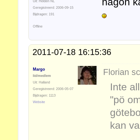
någon kä
Uit: Helden NL
Geregistreerd: 2006-09-15
Bijdragen: 191
Offline
2011-07-18 16:15:36
Margo
Florian s
lid/medlem
Uit: Halland
Inte al
Geregistreerd: 2006-05-07
Bijdragen: 1113
"pö om
Website
götebor
kan va