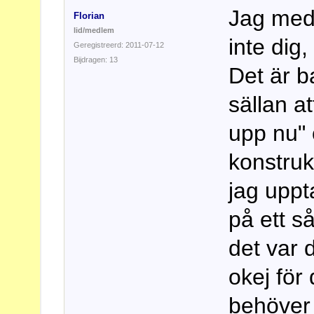
Jag med
Florian
lid/medlem
inte dig,
Geregistreerd: 2011-07-12
Bijdragen: 13
Det är b
sällan at
upp nu" 
konstruk
jag uppt
på ett s
det var 
okej för
behöver