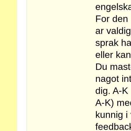
engelska
For den 
ar valdig
sprak ha
eller kan
Du maste
nagot in
dig. A-K
A-K) me
kunnig i
feedback