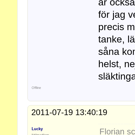
är också
för jag v
precis 
tanke, l
såna ko
helst, ne
släktinga
Offline
2011-07-19 13:40:19
Lucky
Florian s