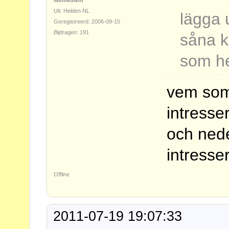
lid/medlem
Uit: Helden NL
lägga 
Geregistreerd: 2006-09-15
Bijdragen: 191
såna 
som hel
vem som
intresse
och ned
intresse
Offline
2011-07-19 19:07:33