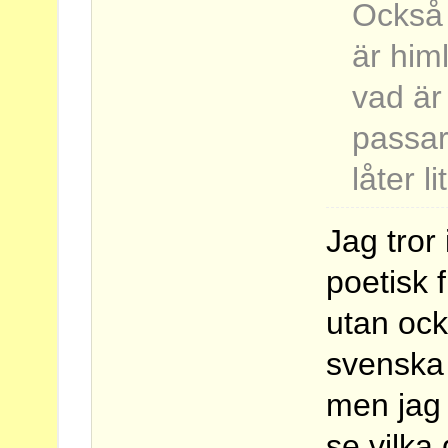
Också 
är him
vad är
passar
låter l
Jag tror
poetisk 
utan oc
svenska 
men jag 
se vilka