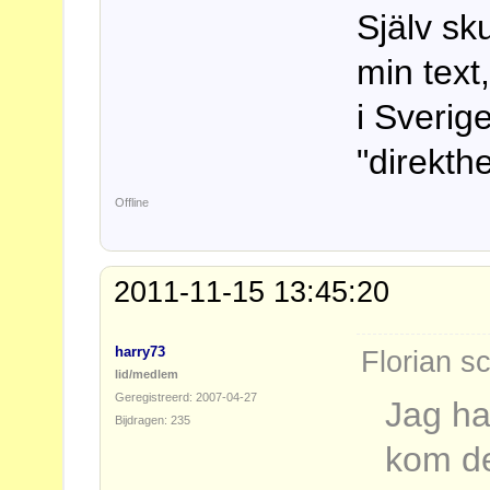
Själv sk
min text
i Sverig
"direkthe
Offline
2011-11-15 13:45:20
harry73
Florian s
lid/medlem
Geregistreerd: 2007-04-27
Jag har
Bijdragen: 235
kom de