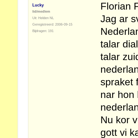
Florian F
Lucky
lid/medlem
Jag ar s
Uit: Helden NL
Geregistreerd: 2006-09-15
Nederla
Bijdragen: 191
talar di
talar zu
nederlan
spraket 
nar hon 
nederla
Nu kor 
gott vi k