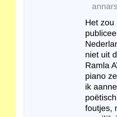
annars
Het zou 
publicee
Nederla
niet uit 
Ramla A
piano ze
ik aanne
poëtisch
foutjes, 