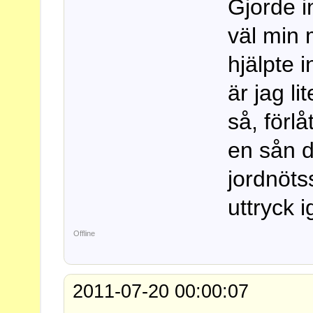
Gjorde in
väl min 
hjälpte 
är jag li
så, förlå
en sån 
jordnöts
uttryck i
Offline
2011-07-20 00:00:07