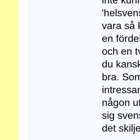
inte kun
'helsven
vara så 
en förd
och en 
du kansk
bra. Som
intressa
någon ut
sig sven
det skilj