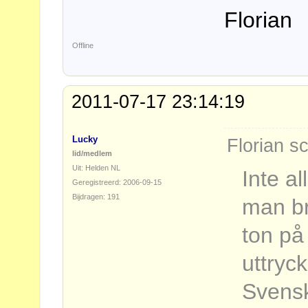
Florian
Offline
2011-07-17 23:14:19
Lucky
Florian s
lid/medlem
Uit: Helden NL
Inte a
Geregistreerd: 2006-09-15
Bijdragen: 191
man br
ton på
uttryc
Svensk