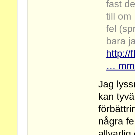
fast de
till om
fel (s
bara j
http:/
… mme
Jag lyss
kan tyvär
förbättr
några fe
allvarli