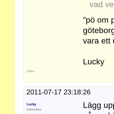
vad ve
"pö om p
göteborgs
vara ett
Lucky
Offline
2011-07-17 23:18:26
Lägg upp
Lucky
lid/medlem