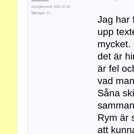
lid/medlem
Geregistreerd: 2011-07-12
Bijdragen: 13
Jag har 
upp texte
mycket. 
det är h
är fel oc
vad man t
Såna skil
sammanh
Rym är s
att kunn