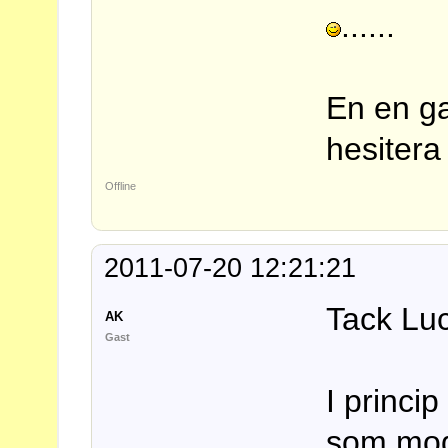
......
En en ga
hesitera
Offline
2011-07-20 12:21:21
Tack Lu
AK
Gast
I princi
som mod