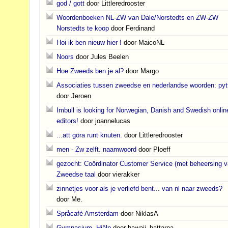
god / gott
door Littleredrooster
Woordenboeken NL-ZW van Dale/Norstedts en ZW-ZW
Norstedts te koop
door Ferdinand
Hoi ik ben nieuw hier !
door MaicoNL
Noors
door Jules Beelen
Hoe Zweeds ben je al?
door Margo
Associaties tussen zweedse en nederlandse woorden: pytt
door Jeroen
Imbull is looking for Norwegian, Danish and Swedish onlin
editors!
door joannelucas
...att göra runt knuten.
door Littleredrooster
men - Zw zelft. naamwoord
door Ploeff
gezocht: Coördinator Customer Service (met beheersing 
Zweedse taal
door vierakker
zinnetjes voor als je verliefd bent... van nl naar zweeds?
door Me.
Språcafé Amsterdam
door NiklasA
Gymnasium- Hjälp
door hawaii_hattarna