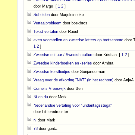
door Margo
[
1
2
]
Schelden
door Marjoleinneke
Vertaalprobleem
door boekbros
Tekst vertalen
door Raoul
even voorstellen en zweedse letters op toetsenbord
door 
1
2
]
Zweedse cultuur / Swedish culture
door Kristian
[
1
2
]
Zweedse kinderboeken en -series
door Ambra
Zweedse kerstliedjes
door Sonjanoorman
Vraag over de afkorting "NAT" (in het rechten)
door AnjaA
Cornelis Vreeswijk
door Ben
Ni en du
door Mark
Nederlandse vertaling voor "undantagsstuga"
door Littleredrooster
ni
door Mark
78
door gerda