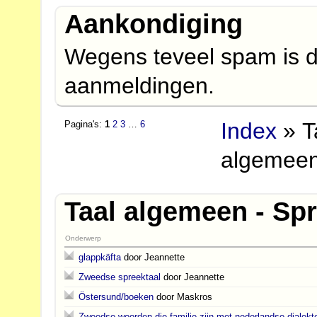
Aankondiging
Wegens teveel spam is d
aanmeldingen.
Index
» T
Pagina's:
1
2
3
…
6
algemeen
Taal algemeen - Spr
Onderwerp
glappkäfta
door Jeannette
Zweedse spreektaal
door Jeannette
Östersund/boeken
door Maskros
Zweedse woorden die familie zijn met nederlandse dialekt