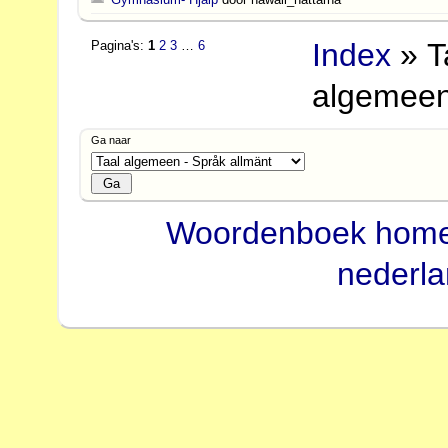
Index
» T
Pagina's:
1
2
3
…
6
algemeen
Ga naar
Woordenboek hom
nederl