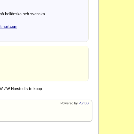
på hollänska och svenska.
tmail
.com
W-ZW Norstedts te koop
Powered by
PunBB