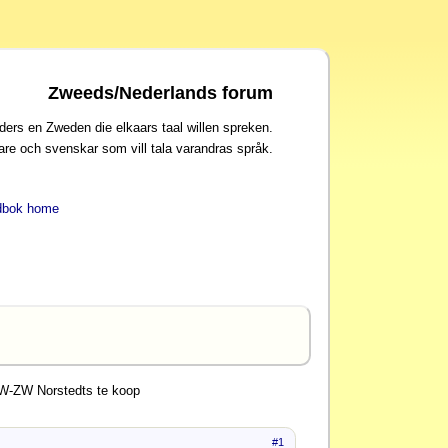
Zweeds/Nederlands forum
ders en Zweden die elkaars taal willen spreken.
are och svenskar som vill tala varandras språk.
dbok home
W-ZW Norstedts te koop
#1