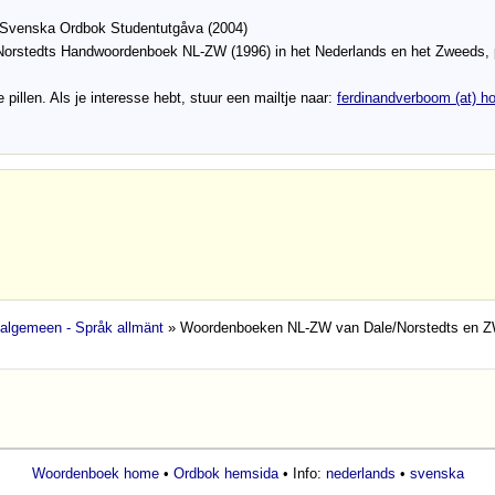
 Svenska Ordbok Studentutgåva (2004)
Norstedts Handwoordenboek NL-ZW (1996) in het Nederlands en het Zweeds, 
 pillen. Als je interesse hebt, stuur een mailtje naar:
ferdinandverboom (at) ho
 algemeen - Språk allmänt
» Woordenboeken NL-ZW van Dale/Norstedts en Z
Woordenboek home
•
Ordbok hemsida
• Info:
nederlands
•
svenska