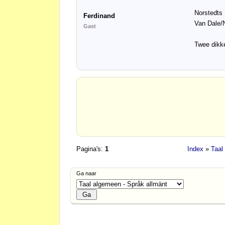
Norstedts
Ferdinand
Van Dale/
Gast
Twee dikke
Pagina's:
1
Index
»
Taal
Ga naar