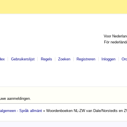
Voor Nederlan
För nederländ
dex
Gebruikerslijst
Regels
Zoeken
Registreren
Inloggen
Or
euwe aanmeldingen.
 algemeen - Språk allmänt
» Woordenboeken NL-ZW van Dale/Norstedts en Z