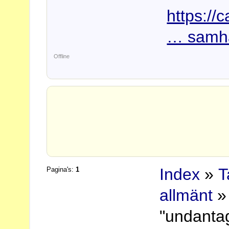
https://
… samha
Offline
Index
»
T
Pagina's:
1
allmänt
» 
"undanta