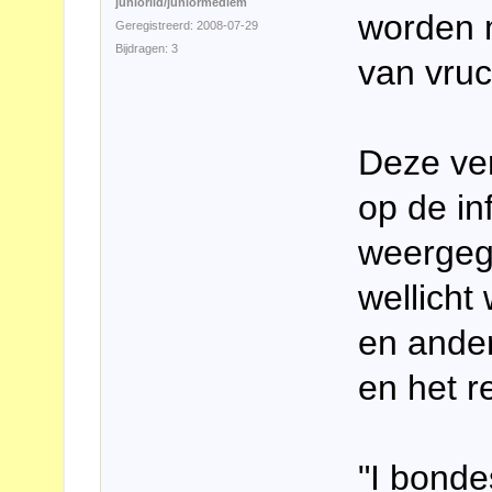
juniorlid/juniormedlem
worden m
Geregistreerd: 2008-07-29
Bijdragen: 3
van vruc
Deze ver
op de in
weergeg
wellicht
en ander
en het r
"I bonde