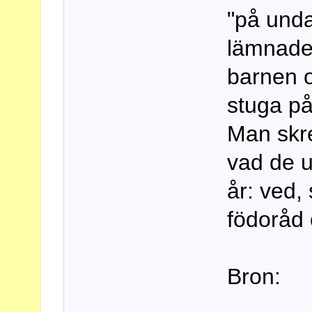
"på unda
lämnade 
barnen o
stuga p
Man skre
vad de u
år: ved,
födoråd 
Bron: