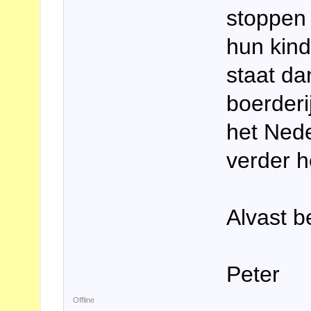
stoppen 
hun kind
staat da
boerderi
het Nede
verder 
Alvast b
Peter
Offline