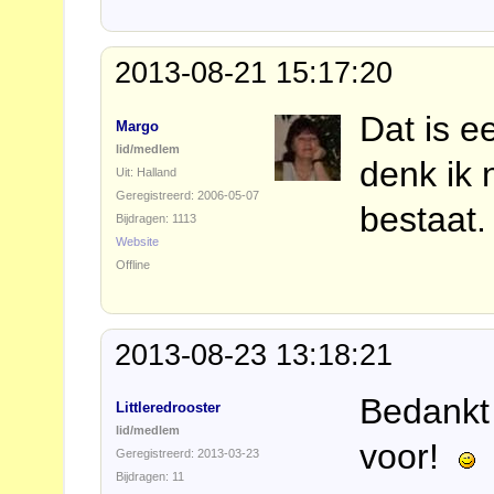
2013-08-21 15:17:20
Dat is e
Margo
lid/medlem
denk ik 
Uit: Halland
Geregistreerd: 2006-05-07
bestaat.
Bijdragen: 1113
Website
Offline
2013-08-23 13:18:21
Bedankt 
Littleredrooster
lid/medlem
voor!
Geregistreerd: 2013-03-23
Bijdragen: 11