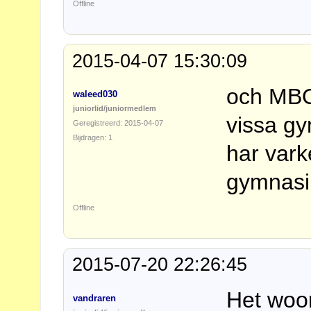
Offline
2015-04-07 15:30:09
och MBO
waleed030
juniorlid/juniormedlem
vissa gy
Geregistreerd: 2015-04-07
Bijdragen: 1
har var
gymnasi
Offline
2015-07-20 22:26:45
Het woo
vandraren