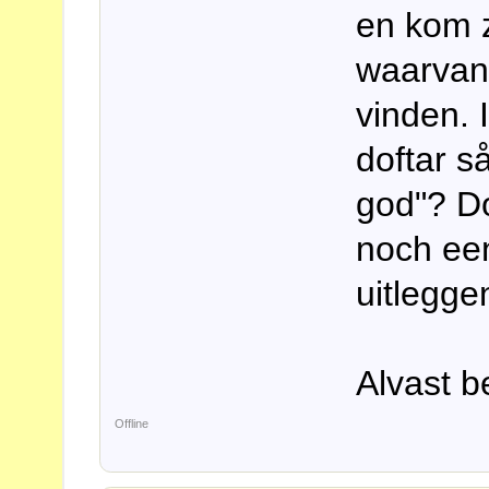
en kom 
waarvan 
vinden. 
doftar s
god"? Do
noch een
uitlegge
Alvast b
Offline