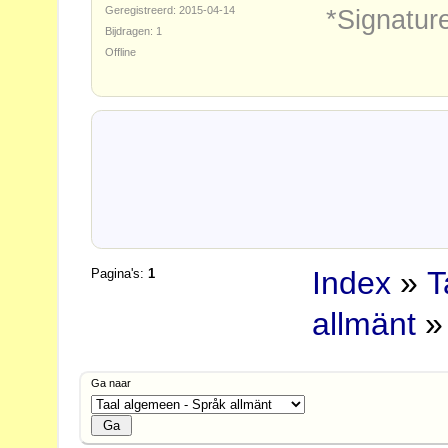
Geregistreerd: 2015-04-14
*Signatur
Bijdragen: 1
Offline
Index
»
T
Pagina's:
1
allmänt
» 
Ga naar