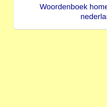
Woordenboek hom
nederl