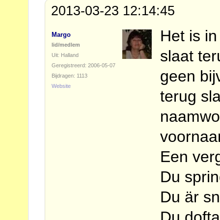
2013-03-23 12:14:45
Het is in
Margo
lid/medlem
slaat te
Uit: Halland
Geregistreerd: 2006-05-07
geen bij
Bijdragen: 1113
Website
terug sl
naamwoo
voornaa
Een verg
Du sprin
Du är sn
Du dofta