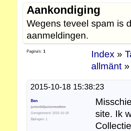
Aankondiging
Wegens teveel spam is d
aanmeldingen.
Index
»
T
Pagina's:
1
allmänt
» 
2015-10-18 15:38:23
Misschi
Ben
juniorlid/juniormedlem
site. Ik
Geregistreerd: 2015-10-18
Bijdragen: 1
Collecti