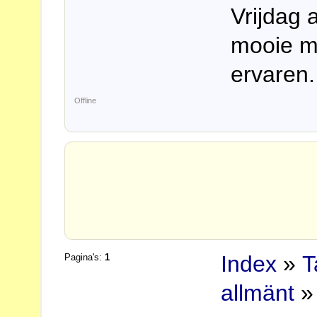
Vrijdag a
mooie ma
ervaren.
Offline
Index
»
T
Pagina's:
1
allmänt
» 