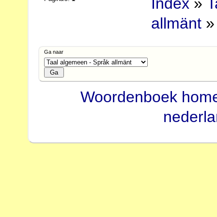
Index
»
T
allmänt
»
Ga naar
Woordenboek hom
nederl