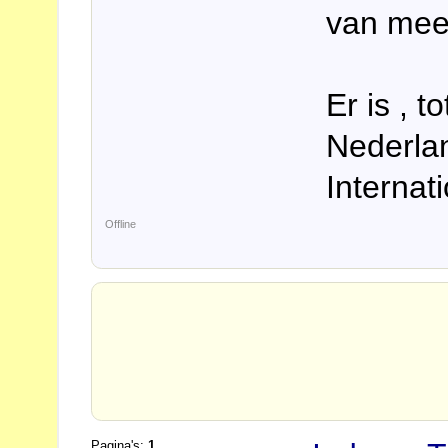
van mee
Er is , t
Nederla
Internat
Offline
Pagina's:
1