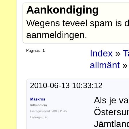
Aankondiging
Wegens teveel spam is d
aanmeldingen.
Index
»
T
Pagina's:
1
allmänt
»
2010-06-13 10:33:12
Als je v
Maskros
lid/medlem
Östersun
Geregistreerd: 2008-11-27
Bijdragen: 45
Jämtland