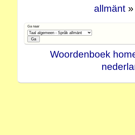
allmänt
» 
Ga naar
Woordenboek hom
nederl