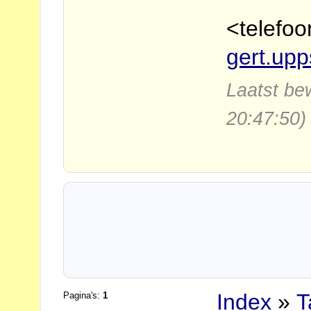
<telefo
gert.upp
Laatst be
20:47:50)
Index
»
T
Pagina's:
1