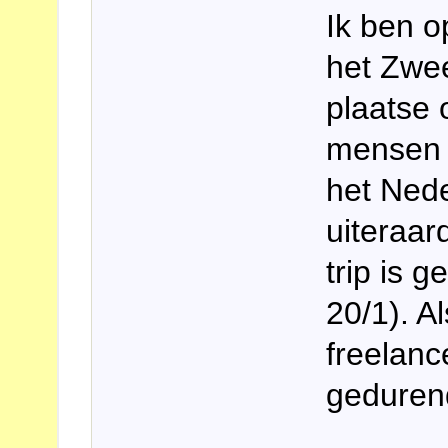
Ik ben o
het Zwee
plaatse
mensen 
het Nede
uiteraar
trip is 
20/1). Al
freelanc
gedurend