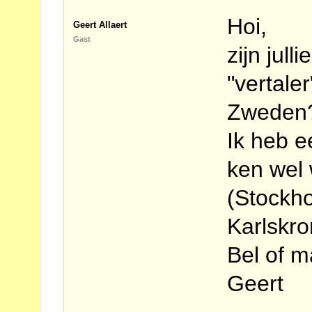
Hoi,
Geert Allaert
Gast
zijn jul
"vertale
Zweden
Ik heb e
ken wel
(Stockh
Karlskro
Bel of m
Geert