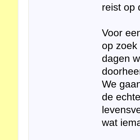
reist o
Voor een
op zoek 
dagen w
doorhee
We gaan
de echt
levensve
wat iem